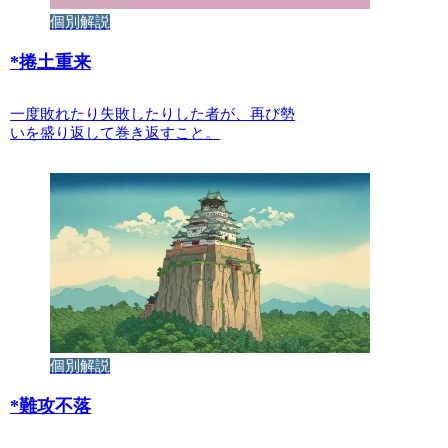
個別解説
*
捲土重来
一度敗れたり失敗したりした者が、再び勢
いを盛り返して巻き返すこと。
個別解説
*
難攻不落