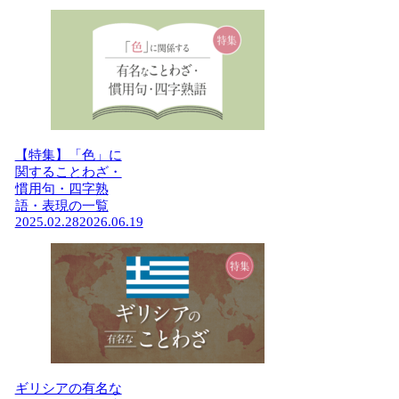
【特集】「色」に
関することわざ・
慣用句・四字熟
語・表現の一覧
2025.02.28
2026.06.19
ギリシアの有名な