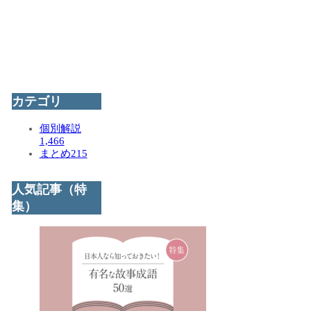
カテゴリ
個別解説
1,466
まとめ
215
人気記事（特
集）