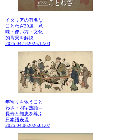
イタリアの有名な
ことわざ30選｜意
味・使い方・文化
的背景を解説
2025.04.18
2025.12.03
年寄りを敬うこと
わざ・四字熟語 –
長寿と知恵を尊ぶ
日本語表現
2025.04.06
2026.01.07