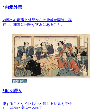
*
内憂外患
内部の心配事と外部からの脅威が同時に存
在し、非常に困難な状況にあること。
個別解説
*
侃々諤々
臆することなく正しいと信じる意見を主張
し、活発に議論する様子。