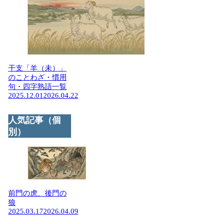
干支「羊（未）」
のことわざ・慣用
句・四字熟語一覧
2025.12.01
2026.04.22
人気記事（個
別）
前門の虎、後門の
狼
2025.03.17
2026.04.09