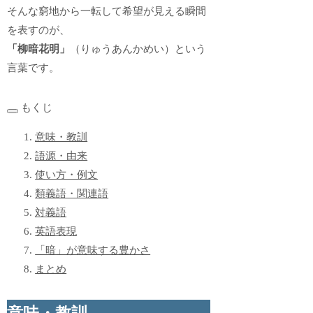
そんな窮地から一転して希望が見える瞬間
を表すのが、
「柳暗花明」
（りゅうあんかめい）という
言葉です。
もくじ
意味・教訓
語源・由来
使い方・例文
類義語・関連語
対義語
英語表現
「暗」が意味する豊かさ
まとめ