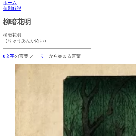
ホーム
個別解説
柳暗花明
柳暗花明
（りゅうあんかめい）
8文字
の言葉
／
「
り
」から始まる言葉