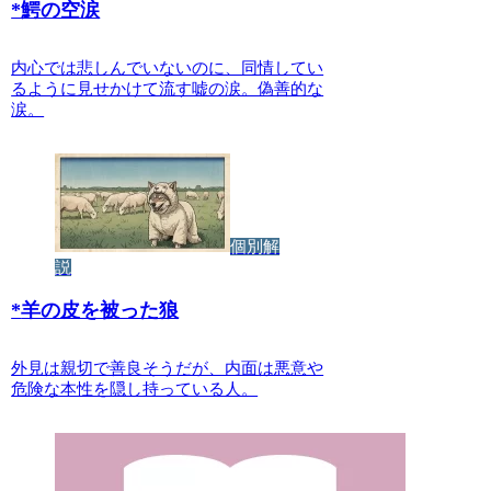
*
鰐の空涙
内心では悲しんでいないのに、同情してい
るように見せかけて流す嘘の涙。偽善的な
涙。
個別解
説
*
羊の皮を被った狼
外見は親切で善良そうだが、内面は悪意や
危険な本性を隠し持っている人。