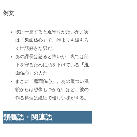
例文
彼は一見すると近寄りがたいが、実
は
「鬼面仏心」
で、誰よりも涙もろ
く世話好きな男だ。
あの課長は怒ると怖いが、裏では部
下を守るために頭を下げている
「鬼
面仏心」
の人だ。
まさに
「鬼面仏心」
。あの厳つい風
貌からは想像もつかないほど、彼の
作る料理は繊細で優しい味がする。
類義語・関連語