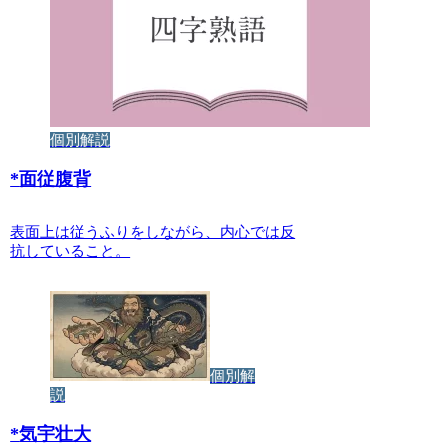
個別解説
*
面従腹背
表面上は従うふりをしながら、内心では反
抗していること。
個別解
説
*
気宇壮大