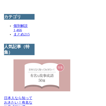
カテゴリ
個別解説
1,466
まとめ
215
人気記事（特
集）
日本人なら知って
おきたい！有名な