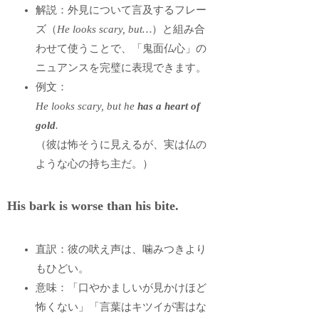
解説：外見について言及するフレー
ズ（
He looks scary, but…
）と組み合
わせて使うことで、「鬼面仏心」の
ニュアンスを完璧に表現できます。
例文：
He looks scary, but he
has a heart of
gold
.
（彼は怖そうに見えるが、実は仏の
ような心の持ち主だ。）
His bark is worse than his bite.
直訳：彼の吠え声は、噛みつきより
もひどい。
意味：「口やかましいが見かけほど
怖くない」「言葉はキツイが害はな