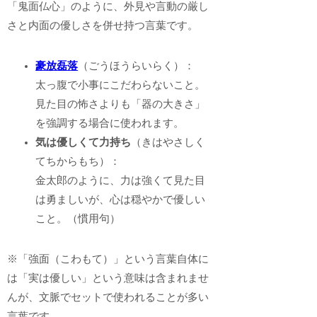
「鬼面仏心」のように、外見や言動の厳し
さと内面の優しさを併せ持つ言葉です。
豪放磊落
（ごうほうらいらく）：
太っ腹で小事にこだわらないこと。
見た目の怖さよりも「器の大きさ」
を強調する場合に使われます。
気は優しくて力持ち
（きはやさしく
てちからもち）：
金太郎のように、力は強くて見た目
は勇ましいが、心は穏やかで優しい
こと。（慣用句）
※「強面（こわもて）」という言葉自体に
は「実は優しい」という意味は含まれませ
んが、文脈でセットで使われることが多い
言葉です。