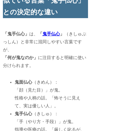
似ている言葉「鬼手仏心」
との決定的な違い
「鬼手仏心」
は、
「
鬼手仏心
」
（きしゅぶ
っしん）と非常に混同しやすい言葉です
が、
「何が鬼なのか」
に注目すると明確に使い
分けられます。
鬼面仏心
（きめん）：
「顔（見た目）」が鬼。
性格や人柄の話。「怖そうに見え
て、実は優しい人」。
鬼手仏心
（きしゅ）：
「手（やり方・手段）」が鬼。
指導や医療の話。「厳しく叱るが、