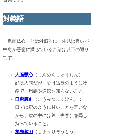
対義語
「鬼面仏心」とは対照的に、外見は良いが
中身が悪意に満ちている言葉は以下の通り
です。
人面獣心
（じんめんじゅうしん）：
顔は人間だが、心は猛獣のように冷
酷で、恩義や道徳を知らないこと。
口蜜腹剣
（こうみつふくけん）：
口では蜜のように甘いことを言いな
がら、腹の中には剣（害意）を隠し
持っていること。
笑裏蔵刀
（しょうりぞうとう）：