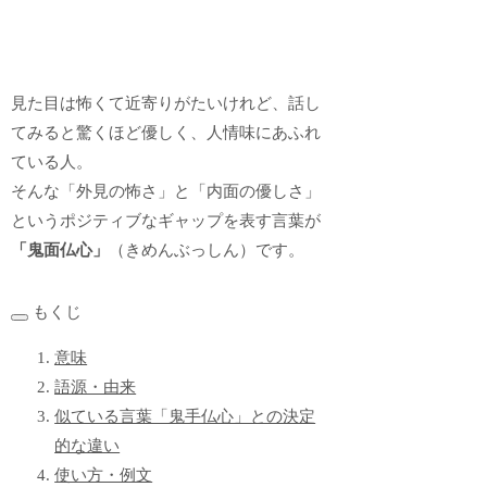
見た目は怖くて近寄りがたいけれど、話し
てみると驚くほど優しく、人情味にあふれ
ている人。
そんな「外見の怖さ」と「内面の優しさ」
というポジティブなギャップを表す言葉が
「鬼面仏心」
（きめんぶっしん）です。
もくじ
意味
語源・由来
似ている言葉「鬼手仏心」との決定
的な違い
使い方・例文