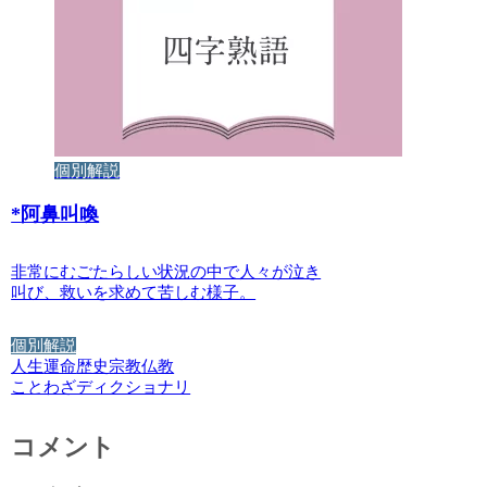
個別解説
*
阿鼻叫喚
非常にむごたらしい状況の中で人々が泣き
叫び、救いを求めて苦しむ様子。
個別解説
人生
運命
歴史
宗教
仏教
ことわざディクショナリ
コメント