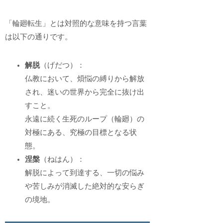
「輪廻転生」とは対照的な意味を持つ言葉
は以下の通りです。
解脱
（げだつ）：
仏教において、煩悩の縛りから解放
され、迷いの世界から完全に抜け出
すこと。
永遠に続く生死のループ（輪廻）の
対極にある、究極の目標となる状
態。
涅槃
（ねはん）：
解脱によって到達する、一切の悩み
や苦しみが消滅した絶対的な安らぎ
の境地。