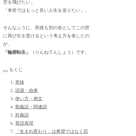
空を飛びたい」
「来世ではもっと良い人生を送りたい」。
そんなふうに、死後も別の命としてこの世
に再び生を受けるという考え方を表したの
が、
「輪廻転生」
（りんねてんしょう）です。
もくじ
意味
語源・由来
使い方・例文
類義語・関連語
対義語
英語表現
「生まれ変わり」は希望ではなく罰