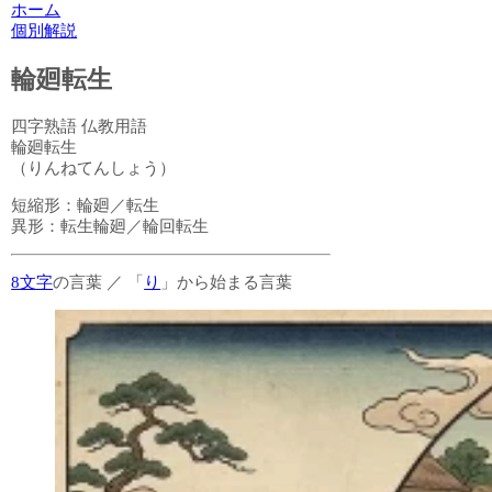
ホーム
個別解説
輪廻転生
四字熟語
仏教用語
輪廻転生
（りんねてんしょう）
短縮形：
輪廻／転生
異形：
転生輪廻／輪回転生
8文字
の言葉
／
「
り
」から始まる言葉