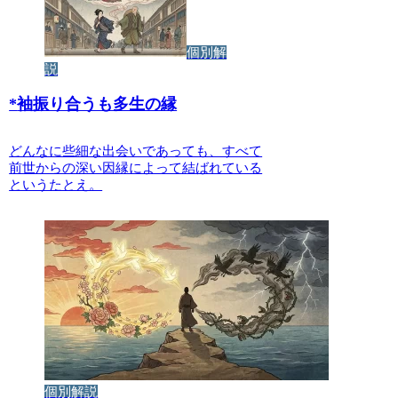
個別解
説
*
袖振り合うも多生の縁
どんなに些細な出会いであっても、すべて
前世からの深い因縁によって結ばれている
というたとえ。
個別解説