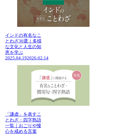
インドの有名なこ
とわざ30選｜多様
な文化と人生の知
恵を学ぶ
2025.04.19
2026.02.14
「謙虚」を表すこ
とわざ・四字熟語
一覧｜おごりや慢
心を戒める言葉