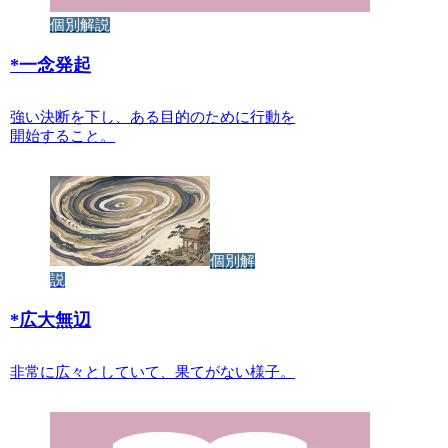
個別解説
*
一念発起
強い決断を下し、ある目的のために行動を
開始すること。
個別解
説
*
広大無辺
非常に広々としていて、果てがない様子。