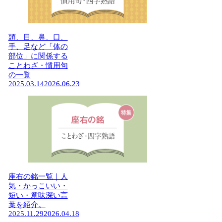
頭、目、鼻、口、
手、足など「体の
部位」に関係する
ことわざ・慣用句
の一覧
2025.03.14
2026.06.23
座右の銘一覧｜人
気・かっこいい・
短い・意味深い言
葉を紹介。
2025.11.29
2026.04.18