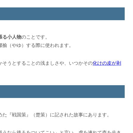
張る小人物
のことです。
揶揄（やゆ）する際に使われます。
かそうとすることの浅ましさや、いつかその
化けの皮が剥
めた『戦国策』（楚策）に記された故事にあります。
疑うなら後ろをついてこい」と言い、虎を連れて森を歩き