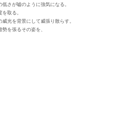
の低さが嘘のように強気になる。
度を取る。
の威光を背景にして威張り散らす。
虚勢を張るその姿を、