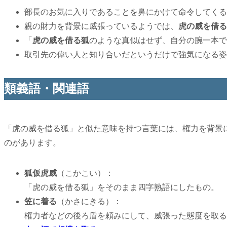
部長のお気に入りであることを鼻にかけて命令してくる
親の財力を背景に威張っているようでは、
虎の威を借る
「
虎の威を借る狐
のような真似はせず、自分の腕一本で
取引先の偉い人と知り合いだというだけで強気になる姿
類義語・関連語
「虎の威を借る狐」と似た意味を持つ言葉には、権力を背景
のがあります。
狐仮虎威
（こかこい）：
「虎の威を借る狐」をそのまま四字熟語にしたもの。
笠に着る
（かさにきる）：
権力者などの後ろ盾を頼みにして、威張った態度を取る