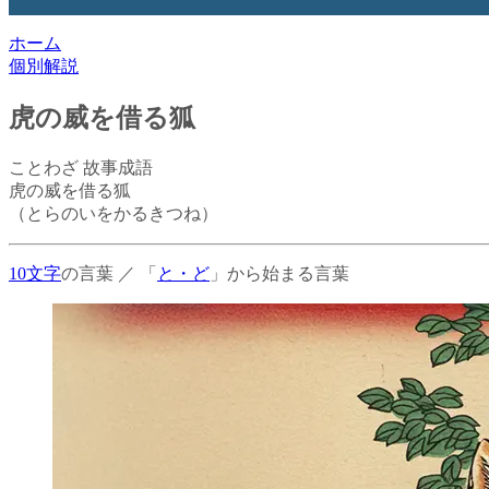
ホーム
個別解説
虎の威を借る狐
ことわざ
故事成語
虎の威を借る狐
（とらのいをかるきつね）
10文字
の言葉
／
「
と・ど
」から始まる言葉