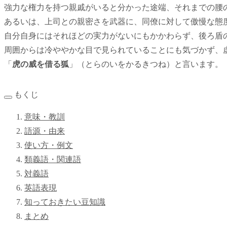
強力な権力を持つ親戚がいると分かった途端、それまでの腰
あるいは、上司との親密さを武器に、同僚に対して傲慢な態
自分自身にはそれほどの実力がないにもかかわらず、後ろ盾
周囲からは冷ややかな目で見られていることにも気づかず、
「
虎の威を借る狐
」（とらのいをかるきつね）と言います。
もくじ
意味・教訓
語源・由来
使い方・例文
類義語・関連語
対義語
英語表現
知っておきたい豆知識
まとめ