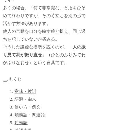
です。
多くの場合、「何て非常識な」と眉をひそ
めて終わりですが、その苛立ちを別の形で
活かす方法があります。
他人の言動を自分を映す鏡と捉え、同じ過
ちを犯していないか省みる。
そうした謙虚な姿勢を説くのが、「
人の振
り見て我が振り直せ
」（ひとのふりみてわ
がふりなおせ）という言葉です。
もくじ
意味・教訓
語源・由来
使い方・例文
類義語・関連語
対義語