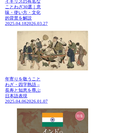
イギリスの有名な
ことわざ30選｜意
味・使い方・文化
的背景を解説
2025.04.18
2026.03.27
年寄りを敬うこと
わざ・四字熟語 –
長寿と知恵を尊ぶ
日本語表現
2025.04.06
2026.01.07