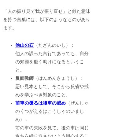
「人の振り見て我が振り直せ」と似た意味
を持つ言葉には、以下のようなものがあり
ます。
他山の石
（たざんのいし）：
他人の誤った言行であっても、自分
の知徳を磨く助けになるというこ
と。
反面教師
（はんめんきょうし）：
悪い見本として、そこから反省や戒
めを学ぶべき対象のこと。
前車の覆るは後車の戒め
（ぜんしゃ
のくつがえるはこうしゃのいまし
め）：
前の車の失敗を見て、後の車は同じ
過ちを繰り返さないよう用心するこ