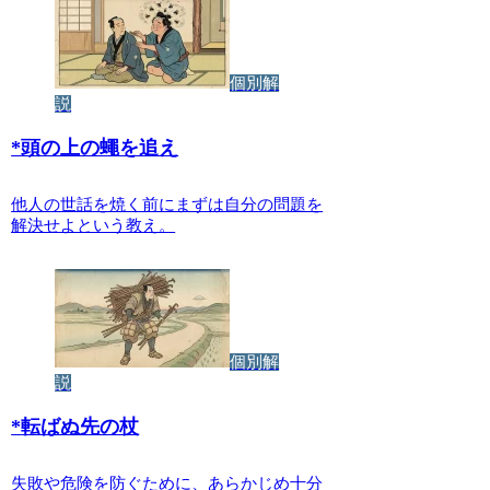
個別解
説
*
頭の上の蠅を追え
他人の世話を焼く前にまずは自分の問題を
解決せよという教え。
個別解
説
*
転ばぬ先の杖
失敗や危険を防ぐために、あらかじめ十分