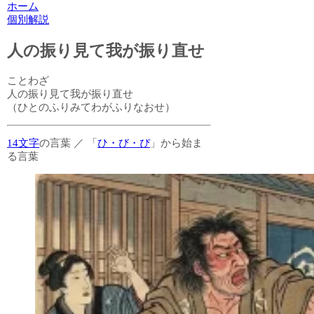
ホーム
個別解説
人の振り見て我が振り直せ
ことわざ
人の振り見て我が振り直せ
（ひとのふりみてわがふりなおせ）
14文字
の言葉
／
「
ひ・び・ぴ
」から始ま
る言葉