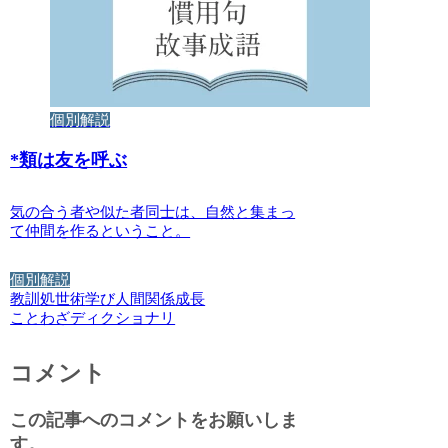
個別解説
*
類は友を呼ぶ
気の合う者や似た者同士は、自然と集まっ
て仲間を作るということ。
個別解説
教訓
処世術
学び
人間関係
成長
ことわざディクショナリ
コメント
この記事へのコメントをお願いしま
す。