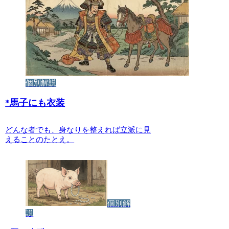
個別解説
*
馬子にも衣装
どんな者でも、身なりを整えれば立派に見
えることのたとえ。
個別解
説