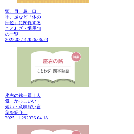
頭、目、鼻、口、
手、足など「体の
部位」に関係する
ことわざ・慣用句
の一覧
2025.03.14
2026.06.23
座右の銘一覧｜人
気・かっこいい・
短い・意味深い言
葉を紹介。
2025.11.29
2026.04.18