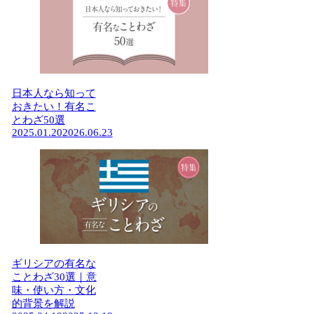
日本人なら知って
おきたい！有名こ
とわざ50選
2025.01.20
2026.06.23
ギリシアの有名な
ことわざ30選｜意
味・使い方・文化
的背景を解説