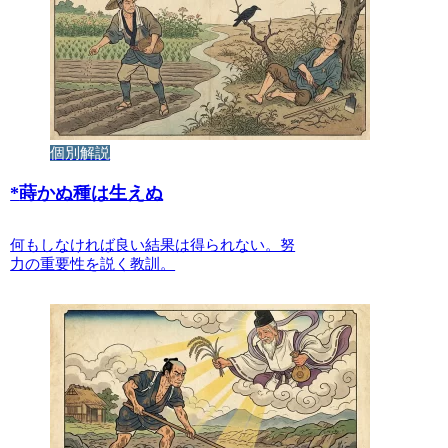
個別解説
*
蒔かぬ種は生えぬ
何もしなければ良い結果は得られない。努
力の重要性を説く教訓。