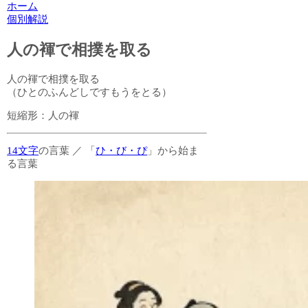
ホーム
個別解説
人の褌で相撲を取る
人の褌で相撲を取る
（ひとのふんどしですもうをとる）
短縮形：
人の褌
14文字
の言葉
／
「
ひ・び・ぴ
」から始ま
る言葉