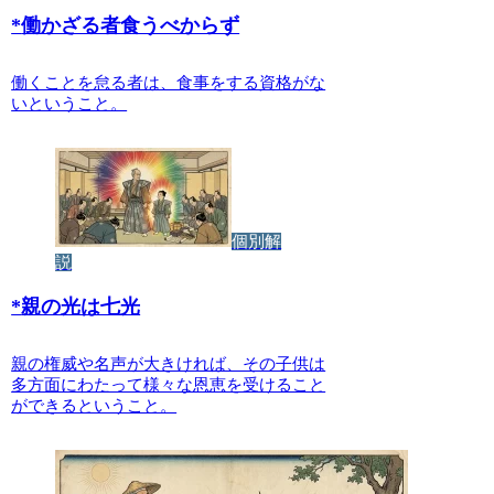
*
働かざる者食うべからず
働くことを怠る者は、食事をする資格がな
いということ。
個別解
説
*
親の光は七光
親の権威や名声が大きければ、その子供は
多方面にわたって様々な恩恵を受けること
ができるということ。