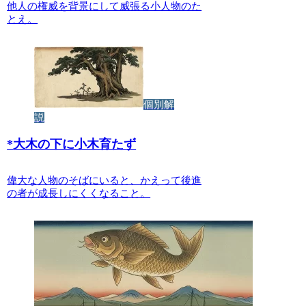
他人の権威を背景にして威張る小人物のた
とえ。
個別解
説
*
大木の下に小木育たず
偉大な人物のそばにいると、かえって後進
の者が成長しにくくなること。