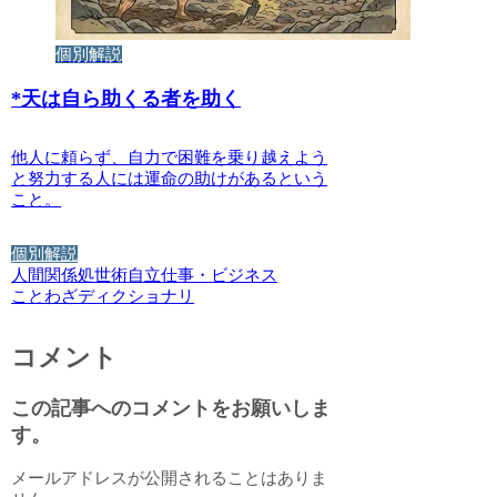
個別解説
*
天は自ら助くる者を助く
他人に頼らず、自力で困難を乗り越えよう
と努力する人には運命の助けがあるという
こと。
個別解説
人間関係
処世術
自立
仕事・ビジネス
ことわざディクショナリ
コメント
この記事へのコメントをお願いしま
す。
メールアドレスが公開されることはありま