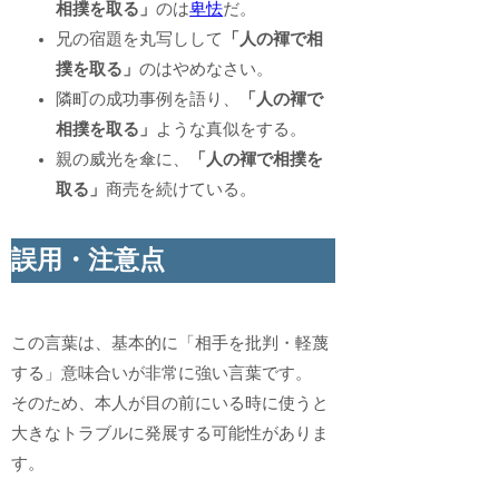
相撲を取る」
のは
卑怯
だ。
兄の宿題を丸写しして
「人の褌で相
撲を取る」
のはやめなさい。
隣町の成功事例を語り、
「人の褌で
相撲を取る」
ような真似をする。
親の威光を傘に、
「人の褌で相撲を
取る」
商売を続けている。
誤用・注意点
この言葉は、基本的に「相手を批判・軽蔑
する」意味合いが非常に強い言葉です。
そのため、本人が目の前にいる時に使うと
大きなトラブルに発展する可能性がありま
す。