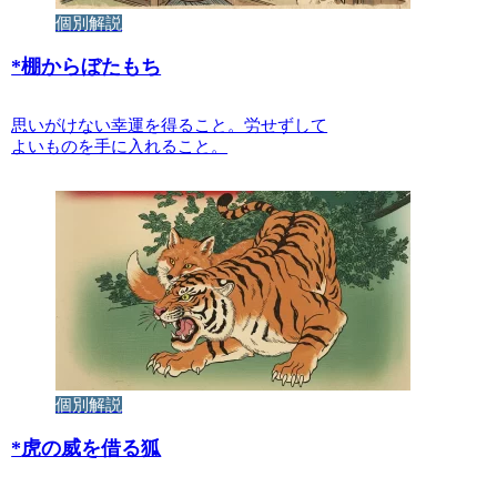
個別解説
*
棚からぼたもち
思いがけない幸運を得ること。労せずして
よいものを手に入れること。
個別解説
*
虎の威を借る狐