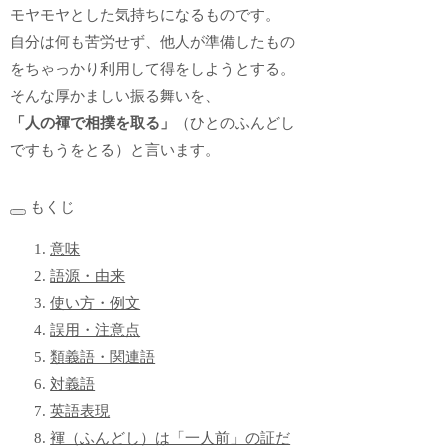
モヤモヤとした気持ちになるものです。
自分は何も苦労せず、他人が準備したもの
をちゃっかり利用して得をしようとする。
そんな厚かましい振る舞いを、
「人の褌で相撲を取る」
（ひとのふんどし
ですもうをとる）と言います。
もくじ
意味
語源・由来
使い方・例文
誤用・注意点
類義語・関連語
対義語
英語表現
褌（ふんどし）は「一人前」の証だ