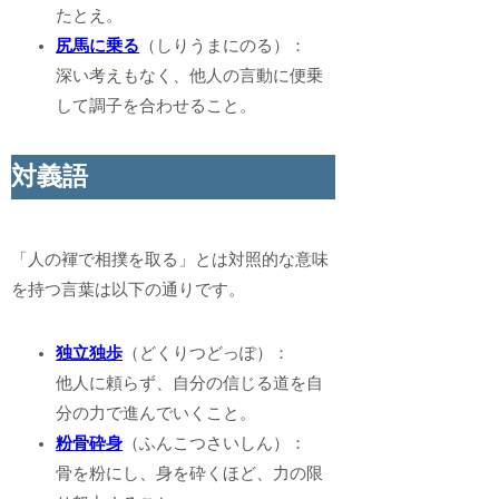
たとえ。
尻馬に乗る
（しりうまにのる）：
深い考えもなく、他人の言動に便乗
して調子を合わせること。
対義語
「人の褌で相撲を取る」とは対照的な意味
を持つ言葉は以下の通りです。
独立独歩
（どくりつどっぽ）：
他人に頼らず、自分の信じる道を自
分の力で進んでいくこと。
粉骨砕身
（ふんこつさいしん）：
骨を粉にし、身を砕くほど、力の限