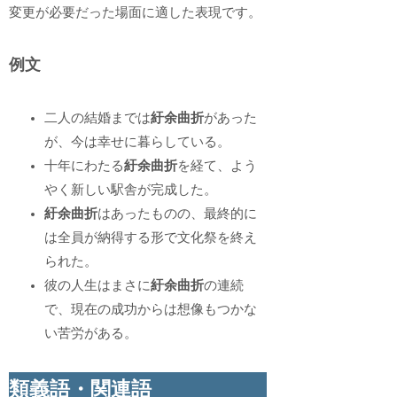
変更が必要だった場面に適した表現です。
例文
二人の結婚までは
紆余曲折
があった
が、今は幸せに暮らしている。
十年にわたる
紆余曲折
を経て、よう
やく新しい駅舎が完成した。
紆余曲折
はあったものの、最終的に
は全員が納得する形で文化祭を終え
られた。
彼の人生はまさに
紆余曲折
の連続
で、現在の成功からは想像もつかな
い苦労がある。
類義語・関連語