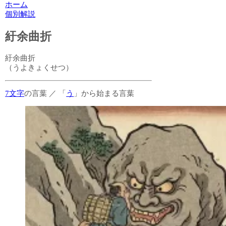
ホーム
個別解説
紆余曲折
紆余曲折
（うよきょくせつ）
7文字
の言葉
／
「
う
」から始まる言葉