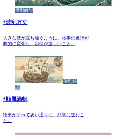
個別解説
*
波乱万丈
大きな波が立ち騒ぐように、物事の進行が
劇的に変化し、起伏が激しいこと。
個別解
説
*
順風満帆
物事がすべて思い通りに、順調に進むこ
と。