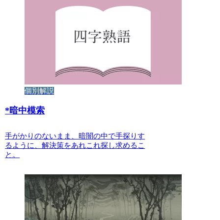
個別解説
*
暗中模索
手がかりのないまま、暗闇の中で手探りす
るように、解決策をあれこれ探し求めるこ
と。