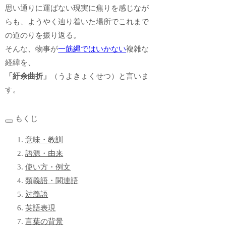
思い通りに運ばない現実に焦りを感じなが
らも、ようやく辿り着いた場所でこれまで
の道のりを振り返る。
そんな、物事が
一筋縄ではいかない
複雑な
経緯を、
「紆余曲折」
（うよきょくせつ）と言いま
す。
もくじ
意味・教訓
語源・由来
使い方・例文
類義語・関連語
対義語
英語表現
言葉の背景