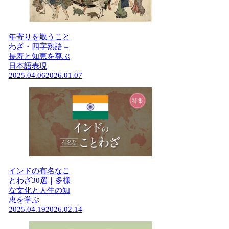
年寄りを敬うこと
わざ・四字熟語 –
長寿と知恵を尊ぶ
日本語表現
2025.04.06
2026.01.07
インドの有名なこ
とわざ30選｜多様
な文化と人生の知
恵を学ぶ
2025.04.19
2026.02.14