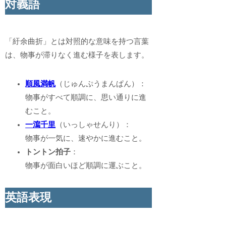
対義語
「紆余曲折」とは対照的な意味を持つ言葉
は、物事が滞りなく進む様子を表します。
順風満帆
（じゅんぷうまんぱん）：
物事がすべて順調に、思い通りに進
むこと。
一瀉千里
（いっしゃせんり）：
物事が一気に、速やかに進むこと。
トントン拍子
：
物事が面白いほど順調に運ぶこと。
英語表現