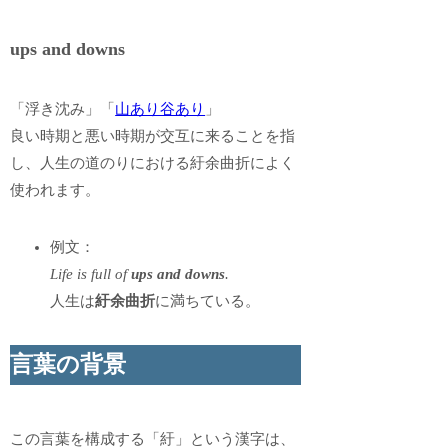
ups and downs
「浮き沈み」「
山あり谷あり
」
良い時期と悪い時期が交互に来ることを指
し、人生の道のりにおける紆余曲折によく
使われます。
例文：
Life is full of
ups and downs
.
人生は
紆余曲折
に満ちている。
言葉の背景
この言葉を構成する「紆」という漢字は、