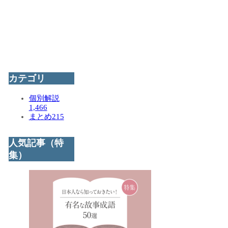
カテゴリ
個別解説
1,466
まとめ
215
人気記事（特
集）