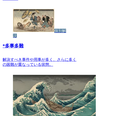
個別解
説
*
多事多難
解決すべき事件や用事が多く、さらに多く
の困難が重なっている状態。