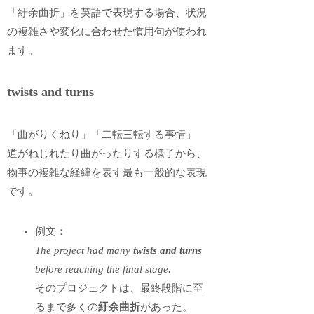
「紆余曲折」を英語で表現する場合、状況
の複雑さや変化に合わせた慣用句が使われ
ます。
twists and turns
「曲がりくねり」「二転三転する事情」
道がねじれたり曲がったりする様子から、
物事の複雑な経緯を表す最も一般的な表現
です。
例文：
The project had many
twists and turns
before reaching the final stage.
そのプロジェクトは、最終段階に至
るまで多くの
紆余曲折
があった。