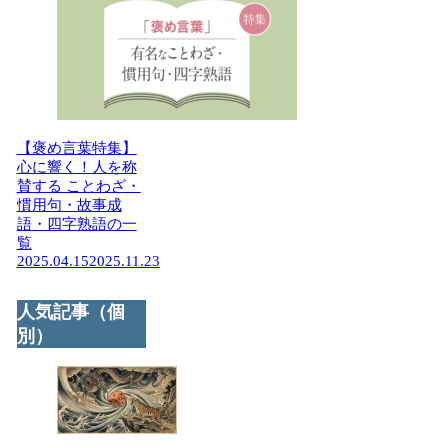
【褒め言葉特集】
心に響く！人を称
賛する ことわざ・
慣用句・故事成
語・四字熟語の一
覧
2025.04.15
2025.11.23
人気記事（個
別）