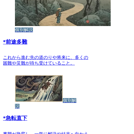
個別解説
*
前途多難
これから進む先の道のりや将来に、多くの
困難や災難が待ち受けていること。
個別解
説
*
急転直下
事態が急変し、一気に解決や結末へ向かう