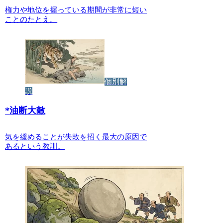
権力や地位を握っている期間が非常に短い
ことのたとえ。
個別解
説
*
油断大敵
気を緩めることが失敗を招く最大の原因で
あるという教訓。