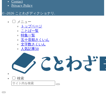
Contact
Privacy Policy
© -2026 ことわざディクショナリ.
メニュー
トップページ
ことば一覧
特集一覧
五十音順さくいん
文字数さくいん
人気記事50
検索