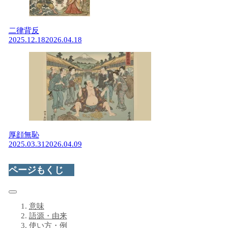
二律背反
2025.12.18
2026.04.18
厚顔無恥
2025.03.31
2026.04.09
ページもくじ
意味
語源・由来
使い方・例