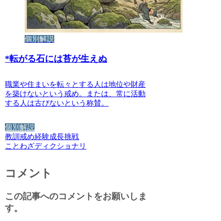
個別解説
*
転がる石には苔が生えぬ
職業や住まいを転々とする人は地位や財産
を築けないという戒め。または、常に活動
する人は古びないという称賛。
個別解説
教訓
戒め
経験
成長
挑戦
ことわざディクショナリ
コメント
この記事へのコメントをお願いしま
す。