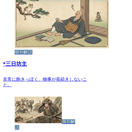
個別解説
*
三日坊主
非常に飽きっぽく、物事が長続きしないこ
と。
個別解
説