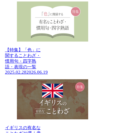
【特集】「色」に
関することわざ・
慣用句・四字熟
語・表現の一覧
2025.02.28
2026.06.19
イギリスの有名な