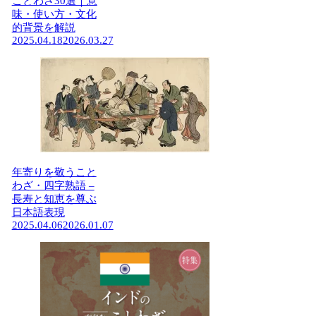
ことわざ30選｜意
味・使い方・文化
的背景を解説
2025.04.18
2026.03.27
年寄りを敬うこと
わざ・四字熟語 –
長寿と知恵を尊ぶ
日本語表現
2025.04.06
2026.01.07