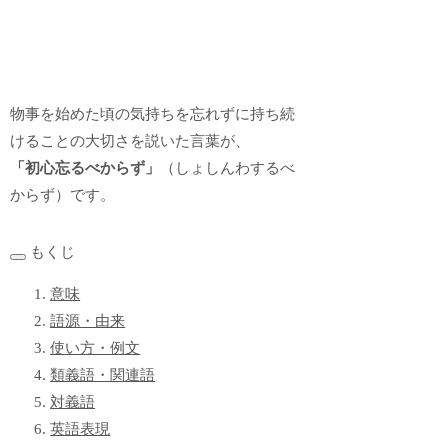
物事を始めた頃の気持ちを忘れずに持ち続
けることの大切さを説いた言葉が、
「初心忘るべからず」
（しょしんわするべ
からず）です。
もくじ
意味
語源・由来
使い方・例文
類義語・関連語
対義語
英語表現