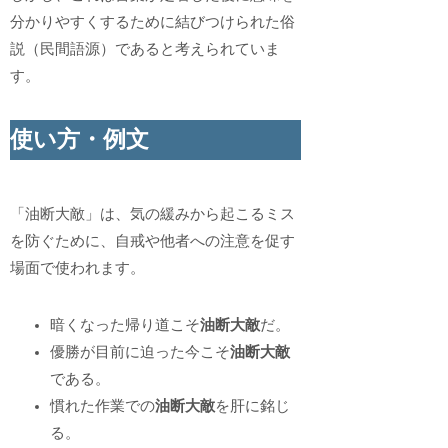
分かりやすくするために結びつけられた俗
説（民間語源）であると考えられていま
す。
使い方・例文
「油断大敵」は、気の緩みから起こるミス
を防ぐために、自戒や他者への注意を促す
場面で使われます。
暗くなった帰り道こそ
油断大敵
だ。
優勝が目前に迫った今こそ
油断大敵
である。
慣れた作業での
油断大敵
を肝に銘じ
る。