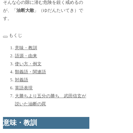
そんな心の隙に潜む危険を鋭く戒めるの
が、「
油断大敵
」（ゆだんたいてき）で
す。
もくじ
意味・教訓
語源・由来
使い方・例文
類義語・関連語
対義語
英語表現
大勝ちより五分の勝ち 武田信玄が
説いた油断の罠
意味・教訓