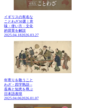
イギリスの有名な
ことわざ30選｜意
味・使い方・文化
的背景を解説
2025.04.18
2026.03.27
年寄りを敬うこと
わざ・四字熟語 –
長寿と知恵を尊ぶ
日本語表現
2025.04.06
2026.01.07