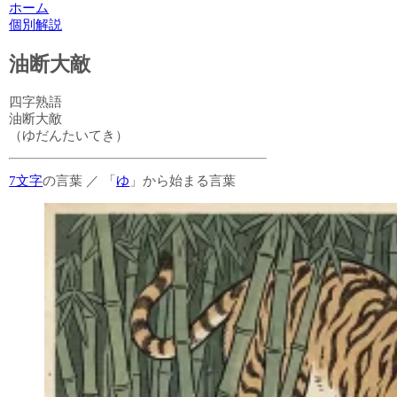
ホーム
個別解説
油断大敵
四字熟語
油断大敵
（ゆだんたいてき）
7文字
の言葉
／
「
ゆ
」から始まる言葉