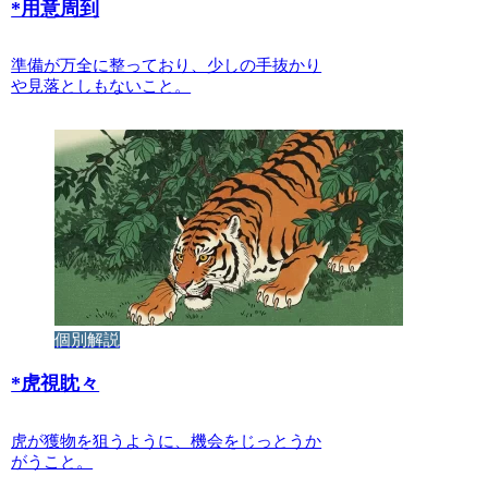
*
用意周到
準備が万全に整っており、少しの手抜かり
や見落としもないこと。
個別解説
*
虎視眈々
虎が獲物を狙うように、機会をじっとうか
がうこと。