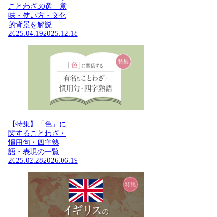
ことわざ30選｜意
味・使い方・文化
的背景を解説
2025.04.19
2025.12.18
【特集】「色」に
関することわざ・
慣用句・四字熟
語・表現の一覧
2025.02.28
2026.06.19