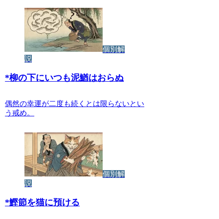
個別解
説
*
柳の下にいつも泥鰌はおらぬ
偶然の幸運が二度も続くとは限らないとい
う戒め。
個別解
説
*
鰹節を猫に預ける