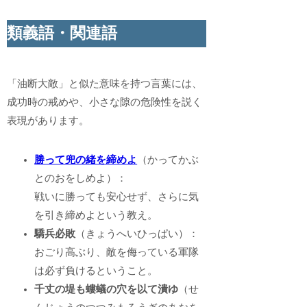
類義語・関連語
「油断大敵」と似た意味を持つ言葉には、
成功時の戒めや、小さな隙の危険性を説く
表現があります。
勝って兜の緒を締めよ
（かってかぶ
とのおをしめよ）：
戦いに勝っても安心せず、さらに気
を引き締めよという教え。
驕兵必敗
（きょうへいひっぱい）：
おごり高ぶり、敵を侮っている軍隊
は必ず負けるということ。
千丈の堤も螻蟻の穴を以て潰ゆ
（せ