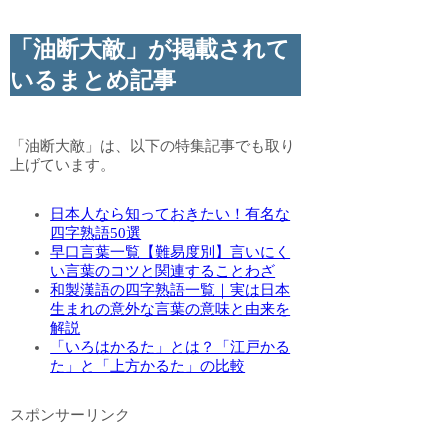
「油断大敵」が掲載されて
いるまとめ記事
「油断大敵」は、以下の特集記事でも取り
上げています。
日本人なら知っておきたい！有名な
四字熟語50選
早口言葉一覧【難易度別】言いにく
い言葉のコツと関連することわざ
和製漢語の四字熟語一覧｜実は日本
生まれの意外な言葉の意味と由来を
解説
「いろはかるた」とは？「江戸かる
た」と「上方かるた」の比較
スポンサーリンク