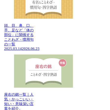
頭、目、鼻、口、
手、足など「体の
部位」に関係する
ことわざ・慣用句
の一覧
2025.03.14
2026.06.23
座右の銘一覧｜人
気・かっこいい・
短い・意味深い言
葉を紹介。