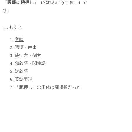
「
暖簾に腕押し
」（のれんにうでおし）で
す。
もくじ
意味
語源・由来
使い方・例文
類義語・関連語
対義語
英語表現
「腕押し」の正体は腕相撲だった