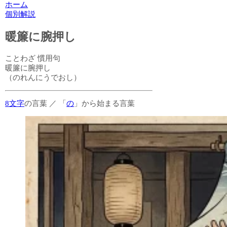
ホーム
個別解説
暖簾に腕押し
ことわざ
慣用句
暖簾に腕押し
（のれんにうでおし）
8文字
の言葉
／
「
の
」から始まる言葉