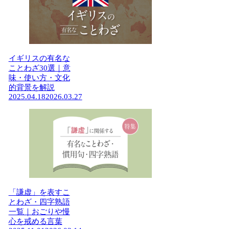
イギリスの有名な
ことわざ30選｜意
味・使い方・文化
的背景を解説
2025.04.18
2026.03.27
「謙虚」を表すこ
とわざ・四字熟語
一覧｜おごりや慢
心を戒める言葉