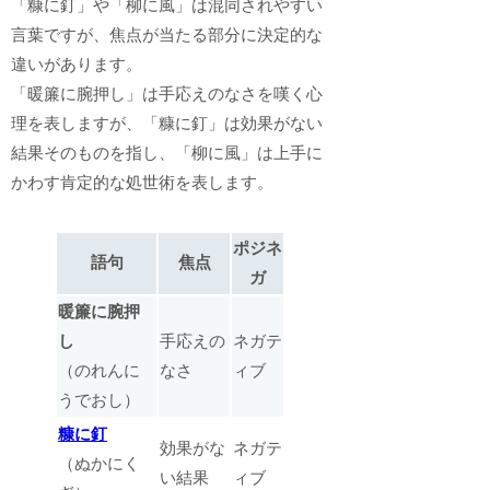
「糠に釘」や「柳に風」は混同されやすい
言葉ですが、焦点が当たる部分に決定的な
違いがあります。
「暖簾に腕押し」は手応えのなさを嘆く心
理を表しますが、「糠に釘」は効果がない
結果そのものを指し、「柳に風」は上手に
かわす肯定的な処世術を表します。
ポジネ
語句
焦点
ガ
暖簾に腕押
し
手応えの
ネガテ
（のれんに
なさ
ィブ
うでおし）
糠に釘
効果がな
ネガテ
（ぬかにく
い結果
ィブ