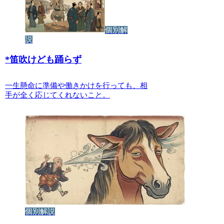
個別解
説
*
笛吹けども踊らず
一生懸命に準備や働きかけを行っても、相
手が全く応じてくれないこと。
個別解説