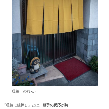
暖簾（のれん）
「暖簾に腕押し」とは、
相手の反応が鈍