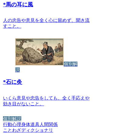
*
馬の耳に風
人の忠告や意見を全く心に留めず、聞き流
すこと。
個別解
説
*
石に灸
いくら意見や忠告をしても、全く手応えや
効き目がないこと。
個別解説
行動
心理
身体
道具
人間関係
ことわざディクショナリ