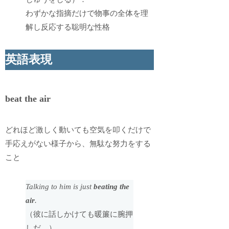
わずかな指摘だけで物事の全体を理
解し反応する聡明な性格
英語表現
beat the air
どれほど激しく動いても空気を叩くだけで
手応えがない様子から、無駄な努力をする
こと
Talking to him is just
beating the
air
.
（彼に話しかけても暖簾に腕押
しだ。）