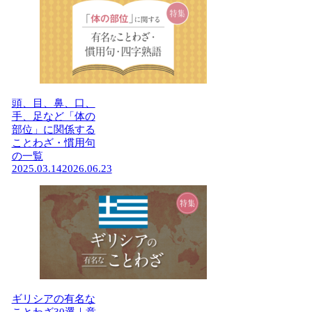
頭、目、鼻、口、
手、足など「体の
部位」に関係する
ことわざ・慣用句
の一覧
2025.03.14
2026.06.23
ギリシアの有名な