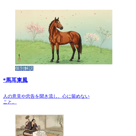
個別解説
*
馬耳東風
人の意見や忠告を聞き流し、心に留めない
こと。