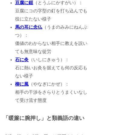
豆腐に鎹
（とうふにかすがい）：
豆腐にコの字型の釘を打ち込んでも
役に立たない様子
馬の耳に念仏
（うまのみみにねんぶ
つ）：
価値のわからない相手に教えを説い
ても無意味な徒労
石に灸
（いしにきゅう）：
石に熱いお灸を据えても何の反応も
ない様子
柳に風
（やなぎにかぜ）：
相手の干渉をさらりとうまくいなし
て受け流す態度
「暖簾に腕押し」と類義語の違い