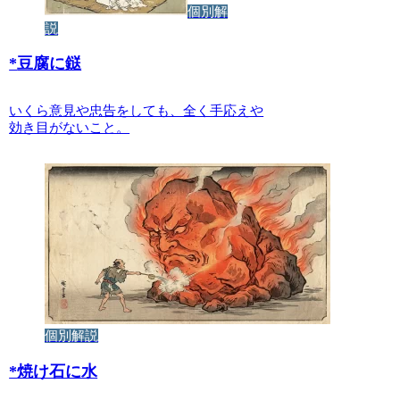
個別解
説
*
豆腐に鎹
いくら意見や忠告をしても、全く手応えや
効き目がないこと。
個別解説
*
焼け石に水