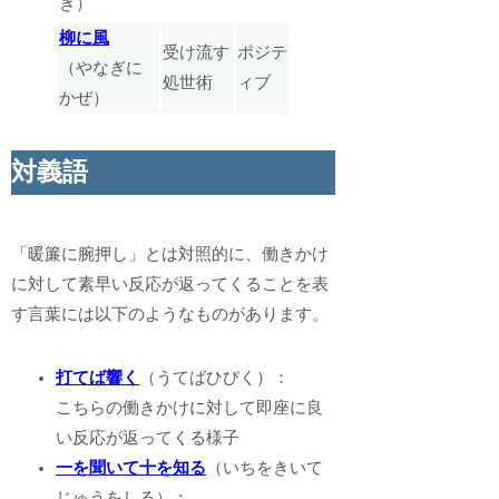
ぎ）
柳に風
受け流す
ポジテ
（やなぎに
処世術
ィブ
かぜ）
対義語
「暖簾に腕押し」とは対照的に、働きかけ
に対して素早い反応が返ってくることを表
す言葉には以下のようなものがあります。
打てば響く
（うてばひびく）：
こちらの働きかけに対して即座に良
い反応が返ってくる様子
一を聞いて十を知る
（いちをきいて
じゅうをしる）：