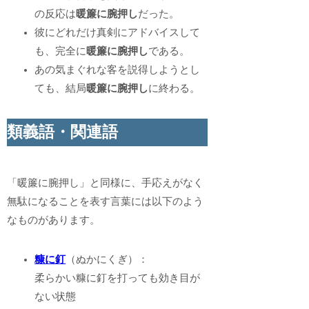
の反応は
暖簾に腕押し
だった。
彼にどれだけ真剣にアドバイスして
も、完全に
暖簾に腕押し
である。
あの気まぐれな客を説得しようとし
ても、結局
暖簾に腕押し
に終わる。
類義語・関連語
「暖簾に腕押し」と同様に、手応えがなく
無駄になることを表す言葉には以下のよう
なものがあります。
糠に釘
（ぬかにくぎ）：
柔らかい糠に釘を打っても効き目が
ない状態