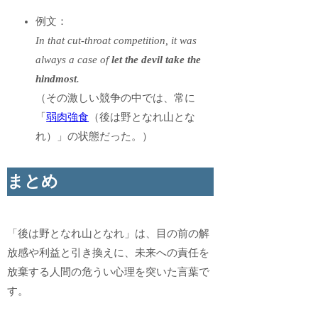
例文：
In that cut-throat competition, it was
always a case of
let the devil take the
hindmost
.
（その激しい競争の中では、常に
「
弱肉強食
（後は野となれ山とな
れ）」の状態だった。）
まとめ
「後は野となれ山となれ」は、目の前の解
放感や利益と引き換えに、未来への責任を
放棄する人間の危うい心理を突いた言葉で
す。