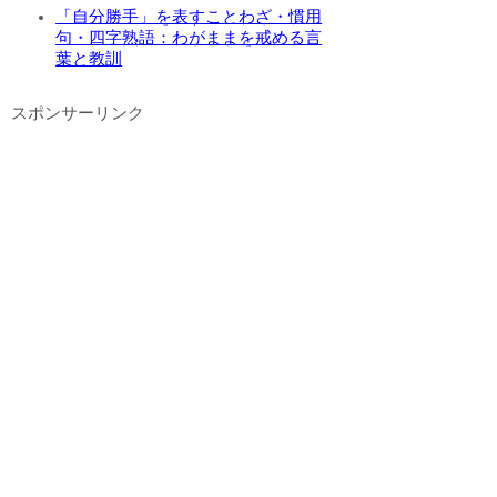
「自分勝手」を表すことわざ・慣用
句・四字熟語：わがままを戒める言
葉と教訓
スポンサーリンク