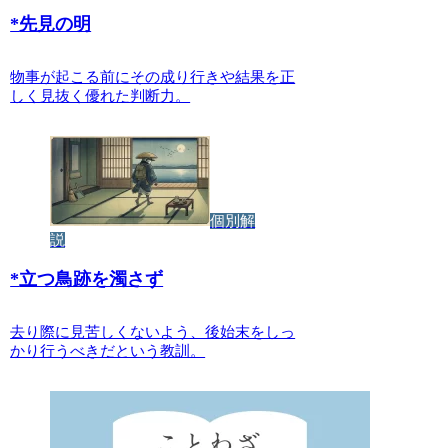
*
先見の明
物事が起こる前にその成り行きや結果を正
しく見抜く優れた判断力。
個別解
説
*
立つ鳥跡を濁さず
去り際に見苦しくないよう、後始末をしっ
かり行うべきだという教訓。