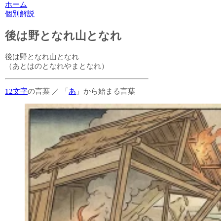
ホーム
個別解説
後は野となれ山となれ
後は野となれ山となれ
（あとはのとなれやまとなれ）
12文字
の言葉
／
「
あ
」から始まる言葉