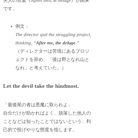
夫人の言葉（Après moi, le déluge）が由来
です。
例文：
The director quit the struggling project,
thinking, “
After me, the deluge
.”
（ディレクターは苦境にあるプロジ
ェクトを辞め、「後は野となれ山と
なれ」と考えていた。）
Let the devil take the hindmost.
「最後尾の者は悪魔に取られよ」
自分だけが助かればよく、脱落した他人の
ことなどは知ったことではないという、利
己的で投げやりな態度を指します。