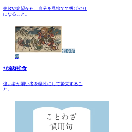
失敗や絶望から、自分を見捨てて投げやり
になること。
個別解
説
*
弱肉強食
強い者が弱い者を犠牲にして繁栄するこ
と。