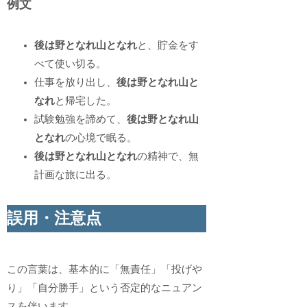
例文
後は野となれ山となれ
と、貯金をす
べて使い切る。
仕事を放り出し、
後は野となれ山と
なれ
と帰宅した。
試験勉強を諦めて、
後は野となれ山
となれ
の心境で眠る。
後は野となれ山となれ
の精神で、無
計画な旅に出る。
誤用・注意点
この言葉は、基本的に「無責任」「投げや
り」「自分勝手」という否定的なニュアン
スを伴います。