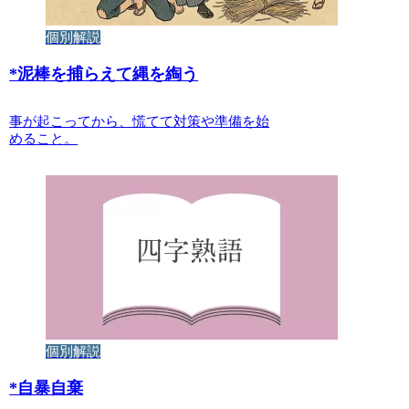
個別解説
*
泥棒を捕らえて縄を綯う
事が起こってから、慌てて対策や準備を始
めること。
個別解説
*
自暴自棄