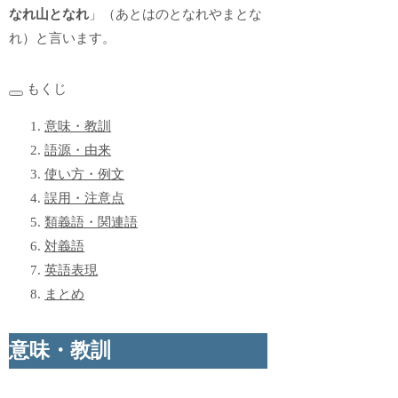
なれ山となれ
」（あとはのとなれやまとな
れ）と言います。
もくじ
意味・教訓
語源・由来
使い方・例文
誤用・注意点
類義語・関連語
対義語
英語表現
まとめ
意味・教訓