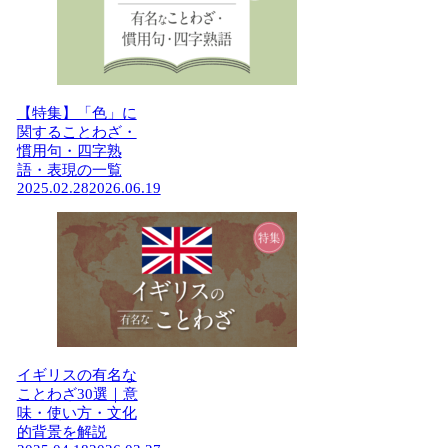
【特集】「色」に
関することわざ・
慣用句・四字熟
語・表現の一覧
2025.02.28
2026.06.19
イギリスの有名な
ことわざ30選｜意
味・使い方・文化
的背景を解説