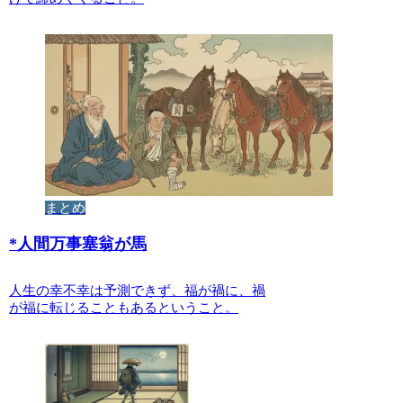
まとめ
*
人間万事塞翁が馬
人生の幸不幸は予測できず、福が禍に、禍
が福に転じることもあるということ。