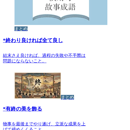
まとめ
*
終わり良ければ全て良し
結末さえ良ければ、過程の失敗や不手際は
問題にならないこと。
まとめ
*
有終の美を飾る
物事を最後までやり遂げ、立派な成果を上
げて締めくくること。