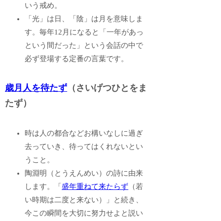
いう戒め。
「光」は日、「陰」は月を意味しま
す。毎年12月になると「一年があっ
という間だった」という会話の中で
必ず登場する定番の言葉です。
歳月人を待たず
（さいげつひとをま
たず）
時は人の都合などお構いなしに過ぎ
去っていき、待ってはくれないとい
うこと。
陶淵明（とうえんめい）の詩に由来
します。「
盛年重ねて来たらず
（若
い時期は二度と来ない）」と続き、
今この瞬間を大切に努力せよと説い