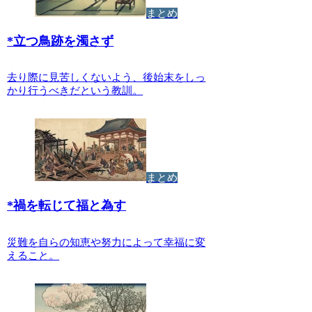
まとめ
*
立つ鳥跡を濁さず
去り際に見苦しくないよう、後始末をしっ
かり行うべきだという教訓。
まとめ
*
禍を転じて福と為す
災難を自らの知恵や努力によって幸福に変
えること。