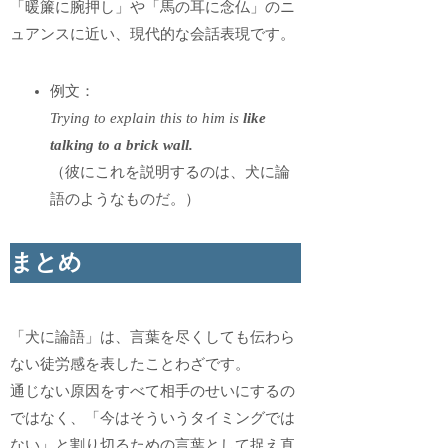
「暖簾に腕押し」や「馬の耳に念仏」のニ
ュアンスに近い、現代的な会話表現です。
例文：
Trying to explain this to him is
like
talking to a brick wall.
（彼にこれを説明するのは、犬に論
語のようなものだ。）
まとめ
「犬に論語」は、言葉を尽くしても伝わら
ない徒労感を表したことわざです。
通じない原因をすべて相手のせいにするの
ではなく、「今はそういうタイミングでは
ない」と割り切るための言葉として捉え直