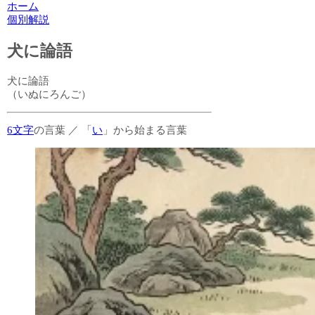
ホーム
個別解説
犬に論語
犬に論語
（いぬにろんご）
6文字
の言葉
／
「
い
」から始まる言葉