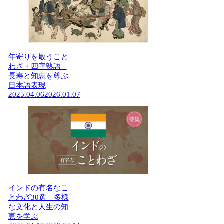
年寄りを敬うこと
わざ・四字熟語 –
長寿と知恵を尊ぶ
日本語表現
2025.04.06
2026.01.07
インドの有名なこ
とわざ30選｜多様
な文化と人生の知
恵を学ぶ