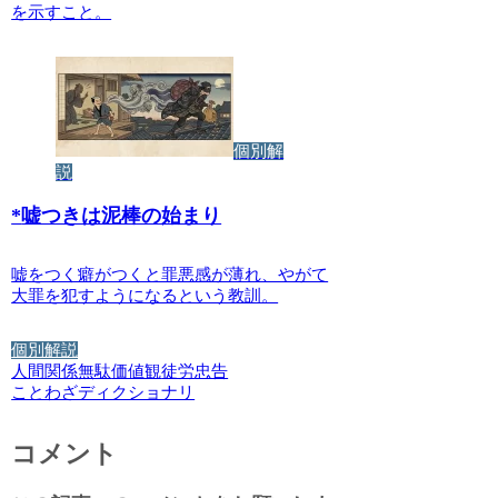
を示すこと。
個別解
説
*
嘘つきは泥棒の始まり
嘘をつく癖がつくと罪悪感が薄れ、やがて
大罪を犯すようになるという教訓。
個別解説
人間関係
無駄
価値観
徒労
忠告
ことわざディクショナリ
コメント