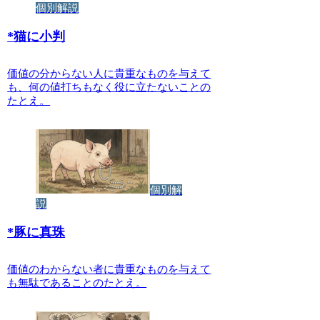
個別解説
*
猫に小判
価値の分からない人に貴重なものを与えて
も、何の値打ちもなく役に立たないことの
たとえ。
個別解
説
*
豚に真珠
価値のわからない者に貴重なものを与えて
も無駄であることのたとえ。