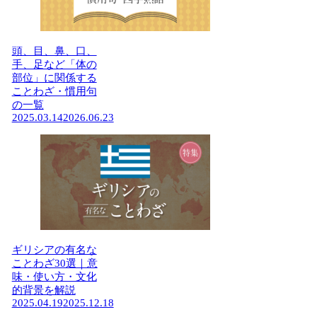
頭、目、鼻、口、
手、足など「体の
部位」に関係する
ことわざ・慣用句
の一覧
2025.03.14
2026.06.23
ギリシアの有名な
ことわざ30選｜意
味・使い方・文化
的背景を解説
2025.04.19
2025.12.18