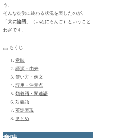
う。
そんな徒労に終わる状況を表したのが、
「
犬に論語
」（いぬにろんご）ということ
わざです。
もくじ
意味
語源・由来
使い方・例文
誤用・注意点
類義語・関連語
対義語
英語表現
まとめ