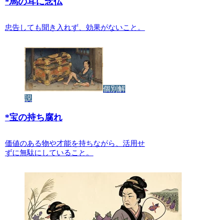
*
馬の耳に念仏
忠告しても聞き入れず、効果がないこと。
個別解
説
*
宝の持ち腐れ
価値のある物や才能を持ちながら、活用せ
ずに無駄にしていること。