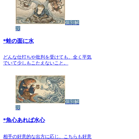
個別解
説
*
蛙の面に水
どんな仕打ちや批判を受けても、全く平気
でいて少しもこたえないこと。
個別解
説
*
魚心あれば水心
相手の好意的な出方に応じ、こちらも好意