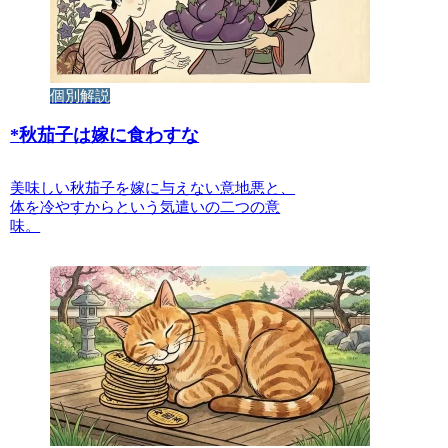
個別解説
*
秋茄子は嫁に食わすな
美味しい秋茄子を嫁に与えない意地悪と、
体を冷やすからという気遣いの二つの意
味。