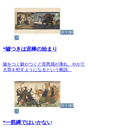
個別解
説
*
嘘つきは泥棒の始まり
嘘をつく癖がつくと罪悪感が薄れ、やがて
大罪を犯すようになるという教訓。
個別解
説
*
一筋縄ではいかない