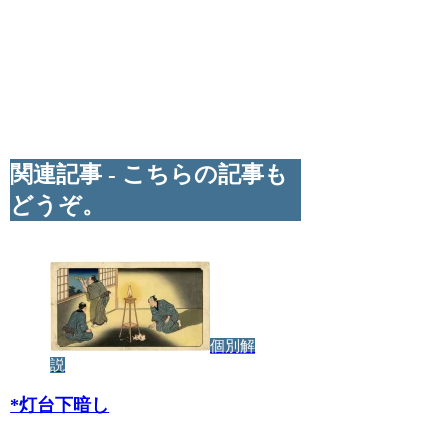
関連記事 - こちらの記事も
どうぞ。
個別解
説
*
灯台下暗し