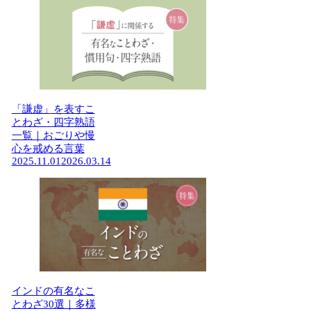
「謙虚」を表すこ
とわざ・四字熟語
一覧｜おごりや慢
心を戒める言葉
2025.11.01
2026.03.14
インドの有名なこ
とわざ30選｜多様