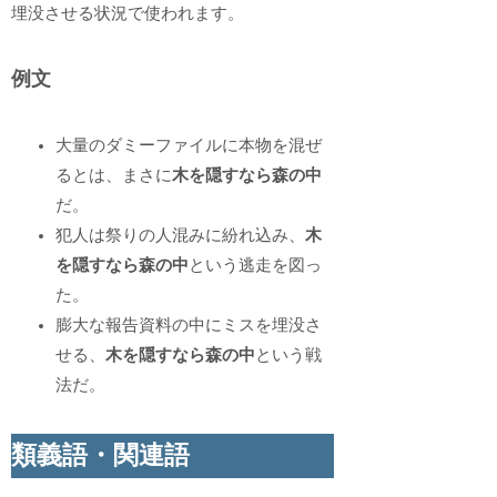
埋没させる状況で使われます。
例文
大量のダミーファイルに本物を混ぜ
るとは、まさに
木を隠すなら森の中
だ。
犯人は祭りの人混みに紛れ込み、
木
を隠すなら森の中
という逃走を図っ
た。
膨大な報告資料の中にミスを埋没さ
せる、
木を隠すなら森の中
という戦
法だ。
類義語・関連語