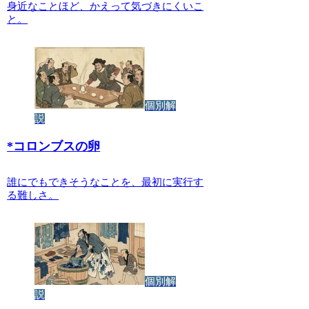
身近なことほど、かえって気づきにくいこ
と。
個別解
説
*
コロンブスの卵
誰にでもできそうなことを、最初に実行す
る難しさ。
個別解
説