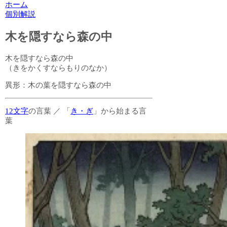
ホーム
個別解説
木を隠すなら森の中
木を隠すなら森の中
（きをかくすならもりのなか）
異形：
木の葉を隠すなら森の中
12文字
の言葉
／
「
き・ぎ
」から始まる言
葉