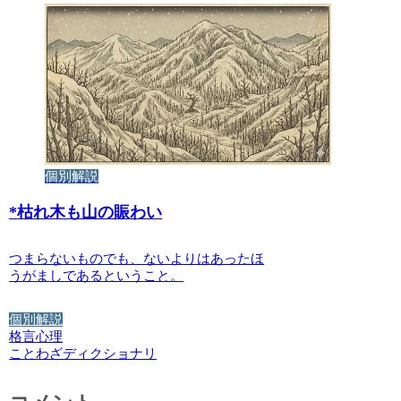
個別解説
*
枯れ木も山の賑わい
つまらないものでも、ないよりはあったほ
うがましであるということ。
個別解説
格言
心理
ことわざディクショナリ