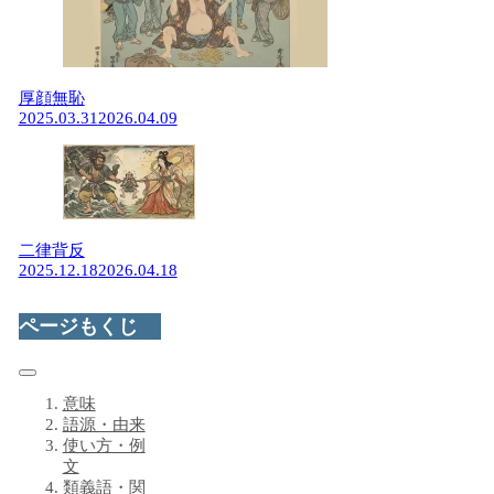
厚顔無恥
2025.03.31
2026.04.09
二律背反
2025.12.18
2026.04.18
ページもくじ
意味
語源・由来
使い方・例
文
類義語・関