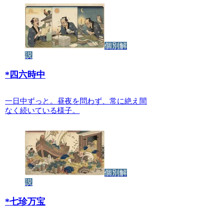
個別解
説
*
四六時中
一日中ずっと。昼夜を問わず、常に絶え間
なく続いている様子。
個別解
説
*
七珍万宝