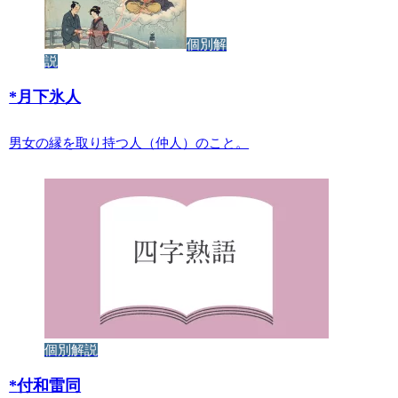
個別解
説
*
月下氷人
男女の縁を取り持つ人（仲人）のこと。
個別解説
*
付和雷同