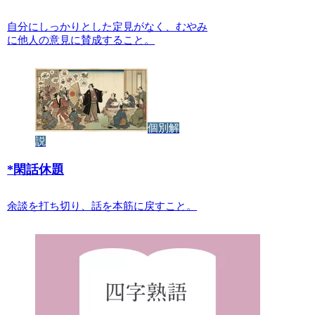
自分にしっかりとした定見がなく、むやみ
に他人の意見に賛成すること。
個別解
説
*
閑話休題
余談を打ち切り、話を本筋に戻すこと。