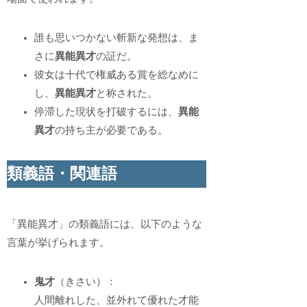
誰も思いつかない斬新な発想は、ま
さに
異能異才
の証だ。
彼女は十代で権威ある賞を総なめに
し、
異能異才
と称された。
停滞した現状を打破するには、
異能
異才
の持ち主が必要である。
類義語・関連語
「異能異才」の類義語には、以下のような
言葉が挙げられます。
鬼才
（きさい）：
人間離れした、並外れて優れた才能