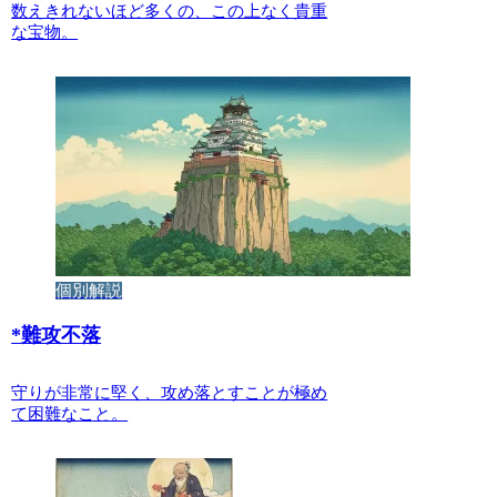
数えきれないほど多くの、この上なく貴重
な宝物。
個別解説
*
難攻不落
守りが非常に堅く、攻め落とすことが極め
て困難なこと。