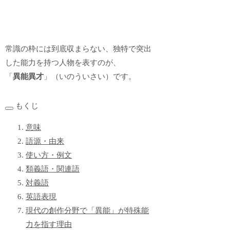
常識の枠には到底収まらない、独特で突出
した能力を持つ人物を表すのが、
「
異能異才
」（いのういさい）です。
もくじ
意味
語源・由来
使い方・例文
類義語・関連語
対義語
英語表現
現代の創作分野で「異能」が特殊能
力を指す理由