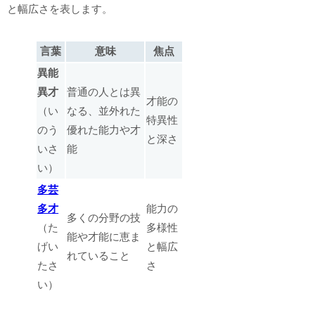
と幅広さを表します。
言葉
意味
焦点
異能
異才
普通の人とは異
才能の
（い
なる、並外れた
特異性
のう
優れた能力や才
と深さ
いさ
能
い）
多芸
多才
能力の
多くの分野の技
（た
多様性
能や才能に恵ま
げい
と幅広
れていること
たさ
さ
い）