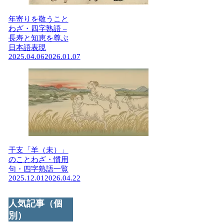
年寄りを敬うこと
わざ・四字熟語 –
長寿と知恵を尊ぶ
日本語表現
2025.04.06
2026.01.07
干支「羊（未）」
のことわざ・慣用
句・四字熟語一覧
2025.12.01
2026.04.22
人気記事（個
別）