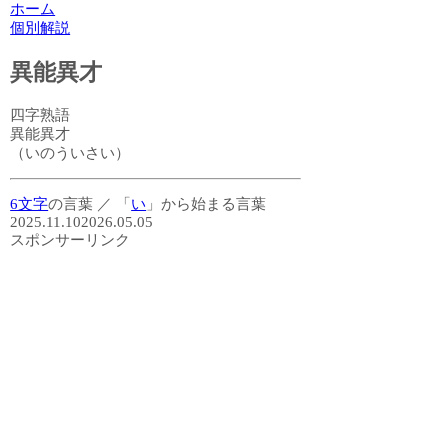
ホーム
個別解説
異能異才
四字熟語
異能異才
（いのういさい）
6文字
の言葉
／
「
い
」から始まる言葉
2025.11.10
2026.05.05
スポンサーリンク