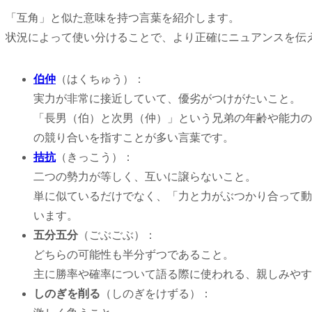
「互角」と似た意味を持つ言葉を紹介します。
状況によって使い分けることで、より正確にニュアンスを伝
伯仲
（はくちゅう）：
実力が非常に接近していて、優劣がつけがたいこと。
「長男（伯）と次男（仲）」という兄弟の年齢や能力の
の競り合いを指すことが多い言葉です。
拮抗
（きっこう）：
二つの勢力が等しく、互いに譲らないこと。
単に似ているだけでなく、「力と力がぶつかり合って動
います。
五分五分
（ごぶごぶ）：
どちらの可能性も半分ずつであること。
主に勝率や確率について語る際に使われる、親しみやす
しのぎを削る
（しのぎをけずる）：