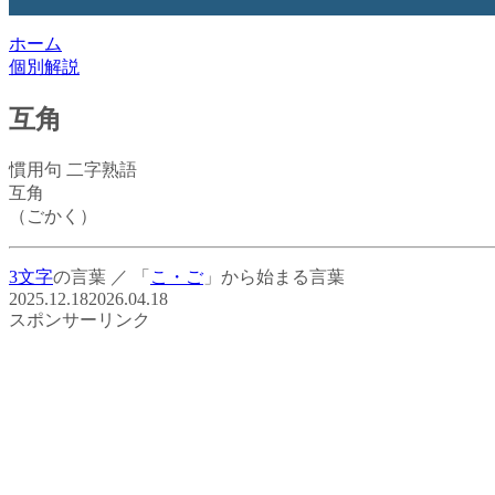
ホーム
個別解説
互角
慣用句
二字熟語
互角
（ごかく）
3文字
の言葉
／
「
こ・ご
」から始まる言葉
2025.12.18
2026.04.18
スポンサーリンク