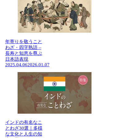
年寄りを敬うこと
わざ・四字熟語 –
長寿と知恵を尊ぶ
日本語表現
2025.04.06
2026.01.07
インドの有名なこ
とわざ30選｜多様
な文化と人生の知