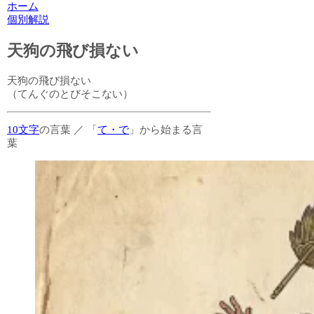
ホーム
個別解説
天狗の飛び損ない
天狗の飛び損ない
（てんぐのとびそこない）
10文字
の言葉
／
「
て・で
」から始まる言
葉