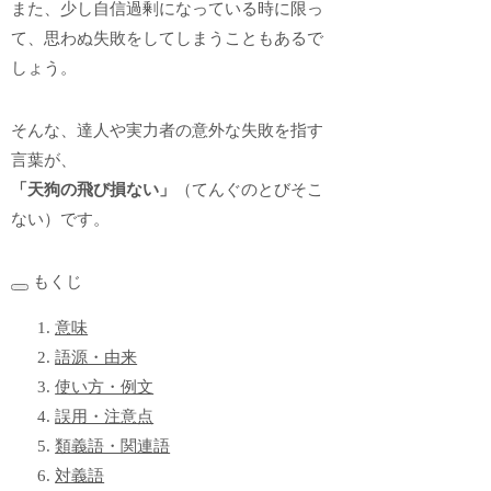
また、少し自信過剰になっている時に限っ
て、思わぬ失敗をしてしまうこともあるで
しょう。
そんな、達人や実力者の意外な失敗を指す
言葉が、
「天狗の飛び損ない」
（てんぐのとびそこ
ない）です。
もくじ
意味
語源・由来
使い方・例文
誤用・注意点
類義語・関連語
対義語