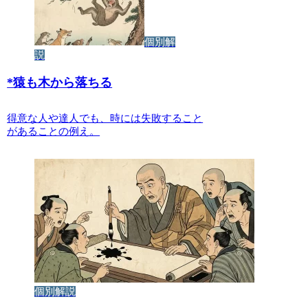
個別解
説
*
猿も木から落ちる
得意な人や達人でも、時には失敗すること
があることの例え。
個別解説