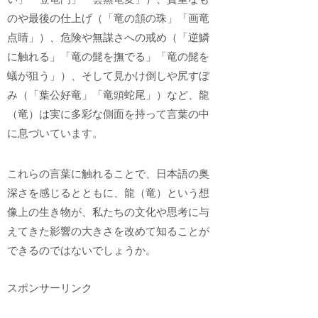
のや最後の仕上げ（「竜の頷の珠」「画竜
点睛」）、危険や無謀さへの戒め（「逆鱗
に触れる」「竜の髭を撫でる」「竜の髭を
蟻が狙う」）、そして見かけ倒しや尻すぼ
み（「葉公好竜」「竜頭蛇尾」）など、龍
（竜）は実に多彩な側面を持って言葉の中
に息づいています。
これらの言葉に触れることで、日本語の奥
深さを感じるとともに、龍（竜）という想
像上の生き物が、私たちの文化や思考に与
えてきた影響の大きさを改めて知ることが
できるのではないでしょうか。
スポンサーリンク