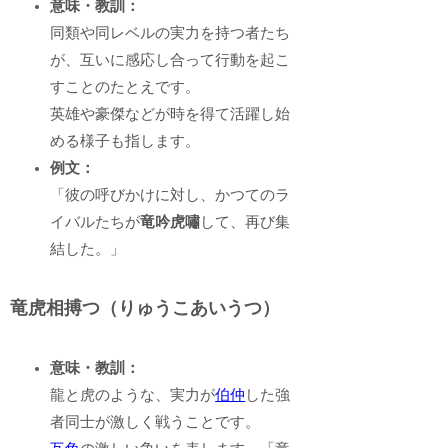
意味・教訓：
同類や同レベルの実力を持つ者たち
が、互いに感応し合って行動を起こ
すことのたとえです。
英雄や豪傑などが時を得て活躍し始
める様子も指します。
例文：
「彼の呼びかけに対し、かつてのラ
イバルたちが
竜吟虎嘯
して、再び集
結した。」
竜虎相搏つ（りゅうこあいうつ）
意味・教訓：
龍と虎のような、実力が
伯仲
した強
者同士が激しく戦うことです。