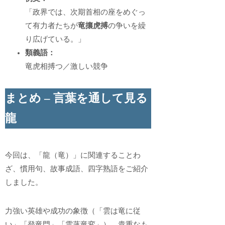
「政界では、次期首相の座をめぐっ
て有力者たちが
竜攘虎搏
の争いを繰
り広げている。」
類義語：
竜虎相搏つ／激しい競争
まとめ – 言葉を通して見る
龍
今回は、「龍（竜）」に関連することわ
ざ、慣用句、故事成語、四字熟語をご紹介
しました。
力強い英雄や成功の象徴（「雲は竜に従
い」「登竜門」「雲蒸竜変」）、貴重なも