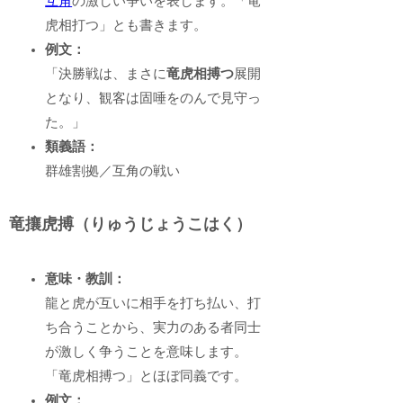
互角
の激しい争いを表します。「竜
虎相打つ」とも書きます。
例文：
「決勝戦は、まさに
竜虎相搏つ
展開
となり、観客は固唾をのんで見守っ
た。」
類義語：
群雄割拠／互角の戦い
竜攘虎搏（りゅうじょうこはく）
意味・教訓：
龍と虎が互いに相手を打ち払い、打
ち合うことから、実力のある者同士
が激しく争うことを意味します。
「竜虎相搏つ」とほぼ同義です。
例文：