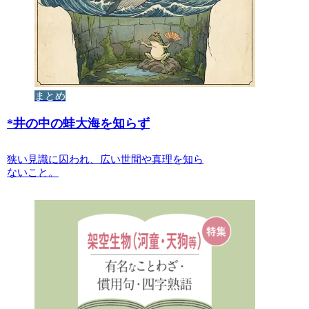
まとめ
*
井の中の蛙大海を知らず
狭い見識に囚われ、広い世間や真理を知ら
ないこと。