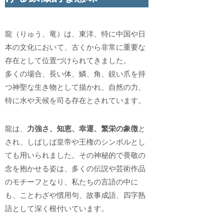
龍（りゅう、竜）は、東洋、特に中国や日
本の文化において、古くから非常に重要な
存在として位置づけられてきました。
多くの場合、長い体、鱗、角、鋭い爪を持
つ神聖な生き物として描かれ、自然の力、
特に水や天候を司る存在とされています。
龍は、
力強さ、知恵、幸運、繁栄の象徴
と
され、しばしば皇帝や王権のシンボルとし
ても用いられました。その神秘的で畏敬の
念を抱かせる姿は、多くの伝説や芸術作品
のモチーフとなり、私たちの言語の中に
も、ことわざや慣用句、故事成語、四字熟
語として深く根付いています。