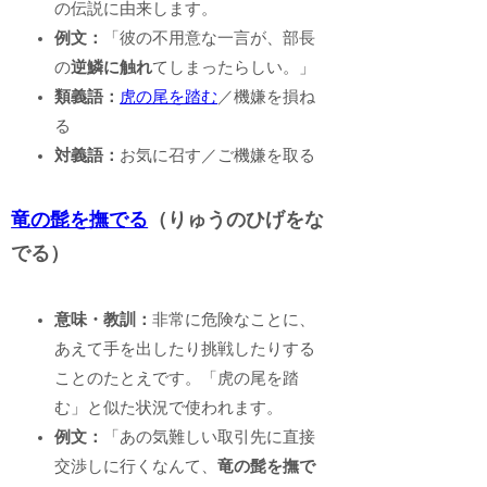
の伝説に由来します。
例文：
「彼の不用意な一言が、部長
の
逆鱗に触れ
てしまったらしい。」
類義語：
虎の尾を踏む
／機嫌を損ね
る
対義語：
お気に召す／ご機嫌を取る
竜の髭を撫でる
（りゅうのひげをな
でる）
意味・教訓：
非常に危険なことに、
あえて手を出したり挑戦したりする
ことのたとえです。「虎の尾を踏
む」と似た状況で使われます。
例文：
「あの気難しい取引先に直接
交渉しに行くなんて、
竜の髭を撫で