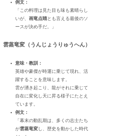
例文：
「この料理は見た目も味も素晴らし
いが、
画竜点睛
とも言える最後のソ
ースが決め手だ。」
雲蒸竜変（うんじょうりゅうへん）
意味・教訓：
英雄や豪傑が時運に乗じて現れ、活
躍することを意味します。
雲が湧き起こり、龍がそれに乗じて
自在に変化し天に昇る様子にたとえ
ています。
例文：
「幕末の動乱期は、多くの志士たち
が
雲蒸竜変
し、歴史を動かした時代