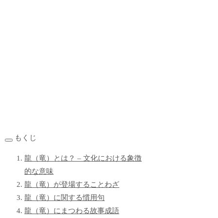
もくじ
龍（竜）とは？ – 文化における象徴
的な意味
龍（竜）が登場することわざ
龍（竜）に関する慣用句
龍（竜）にまつわる故事成語