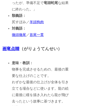
ったが、準備不足で
竜頭蛇尾
な結果
に終わった。」
類義語：
尻すぼみ／
羊頭狗肉
対義語：
徹頭徹尾
／
首尾一貫
画竜点睛
（がりょうてんせい）
意味・教訓：
物事を完成させるための、最後の重
要な仕上げのことです。
わずかな最後の仕上げが全体を引き
立てる場合などに使います。龍の絵
に最後に瞳を描き入れたら龍が飛び
去ったという故事に基づきます。