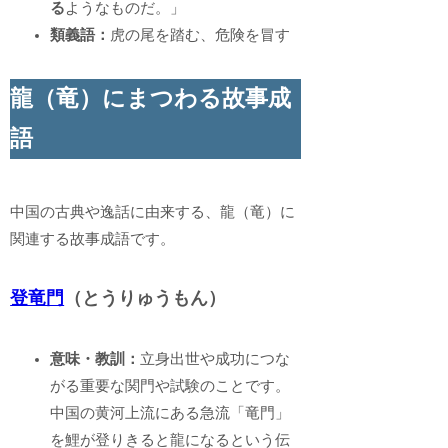
る
ようなものだ。」
類義語：
虎の尾を踏む、危険を冒す
龍（竜）にまつわる故事成
語
中国の古典や逸話に由来する、龍（竜）に
関連する故事成語です。
登竜門
（とうりゅうもん）
意味・教訓：
立身出世や成功につな
がる重要な関門や試験のことです。
中国の黄河上流にある急流「竜門」
を鯉が登りきると龍になるという伝