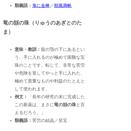
類義語：
鬼に金棒
／
順風満帆
竜の頷の珠（りゅうのあぎとのた
ま）
意味・教訓：
龍の顎の下にあるとい
う、手に入れるのが極めて困難な宝
珠のことです。転じて、非常な苦労
や危険を冒してやっと手に入れた、
極めて貴重なものや利益のたとえと
して使われます。
例文：
「長年の研究の末に完成した
この新薬は、まさに
竜の頷の珠
と言
えるだろう。」
類義語：
苦労の結晶／至宝