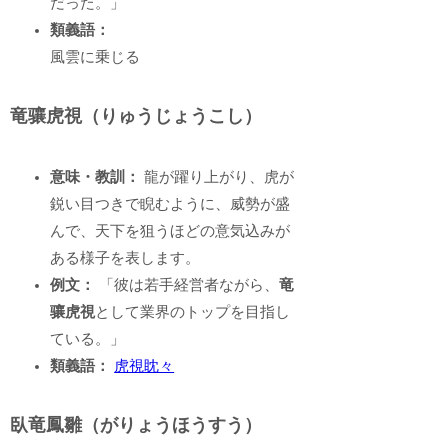
だった。」
類義語：
風雲に乗じる
竜骧虎視（りゅうじょうこし）
意味・教訓：
龍が躍り上がり、虎が
鋭い目つきで睨むように、威勢が盛
んで、天下を狙うほどの意気込みが
ある様子を表します。
例文：
「彼は若手経営者ながら、
竜
骧虎視
として業界のトップを目指し
ている。」
類義語：
虎視眈々
臥竜鳳雛（がりょうほうすう）