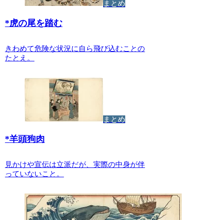
まとめ
*
虎の尾を踏む
きわめて危険な状況に自ら飛び込むことの
たとえ。
まとめ
*
羊頭狗肉
見かけや宣伝は立派だが、実際の中身が伴
っていないこと。