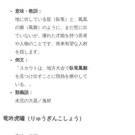
意味・教訓：
地に伏している龍（臥竜）と、鳳凰
の雛（鳳雛）のように、まだ世に出
ていないが、優れた才能を持つ若者
や人物のことです。将来有望な人材
を指します。
例文：
「スカウトは、地方大会で
臥竜鳳雛
を見つけ出すことに情熱を燃やして
いる。」
類義語：
未完の大器／逸材
竜吟虎嘯（りゅうぎんこしょう）