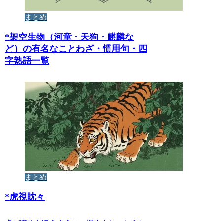
まとめ
*
架空生物（河童・天狗・麒麟な
ど）の有名なことわざ・慣用句・四
字熟語一覧
まとめ
*
虎視眈々