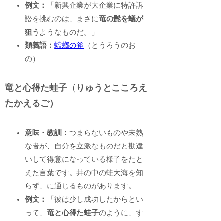
例文：
「新興企業が大企業に特許訴
訟を挑むのは、まさに
竜の髭を蟻が
狙う
ようなものだ。」
類義語：
蟷螂の斧
（とうろうのお
の）
竜と心得た蛙子（りゅうとこころえ
たかえるご）
意味・教訓：
つまらないものや未熟
な者が、自分を立派なものだと勘違
いして得意になっている様子をたと
えた言葉です。井の中の蛙大海を知
らず、に通じるものがあります。
例文：
「彼は少し成功したからとい
って、
竜と心得た蛙子
のように、す