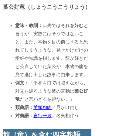
葉公好竜（しょうこうこうりょう）
意味・教訓：
口先ではそれを好むと
言うが、実際にはそうではないこ
と。また、本物を目の前にすると恐
れてしまうような、見せかけだけの
愛好や知識を指します。龍が好きだ
と公言していた葉公が、本物の龍を
見て逃げ出した故事に由来します。
例文：
「平和を口では唱えながら、
対立を煽るような彼の言動は
葉公好
竜
だと言わざるを得ない。」
類義語：
羊頭狗肉
／見かけ倒し
対義語：
言行一致
／名実相伴う
龍（竜）を含む四字熟語