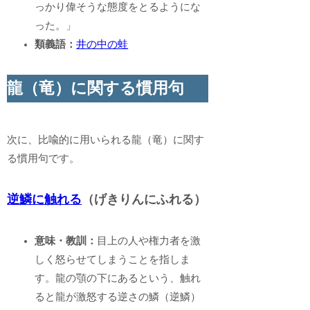
っかり偉そうな態度をとるようにな
った。」
類義語：
井の中の蛙
龍（竜）に関する慣用句
次に、比喩的に用いられる龍（竜）に関す
る慣用句です。
逆鱗に触れる
（げきりんにふれる）
意味・教訓：
目上の人や権力者を激
しく怒らせてしまうことを指しま
す。龍の顎の下にあるという、触れ
ると龍が激怒する逆さの鱗（逆鱗）