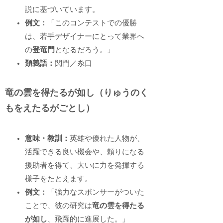
説に基づいています。
例文：
「このコンテストでの優勝
は、若手デザイナーにとって業界へ
の
登竜門
となるだろう。」
類義語：
関門／糸口
竜の雲を得たるが如し（りゅうのく
もをえたるがごとし）
意味・教訓：
英雄や優れた人物が、
活躍できる良い機会や、頼りになる
援助者を得て、大いに力を発揮する
様子をたとえます。
例文：
「強力なスポンサーがついた
ことで、彼の研究は
竜の雲を得たる
が如し
、飛躍的に進展した。」