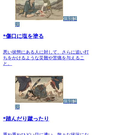
個別解
説
*
傷口に塩を塗る
悪い状態にある人に対して、さらに追い打
ちをかけるような災難や苦痛を与えるこ
と。
個別解
説
*
踏んだり蹴ったり
重ね重ねひどい目に遭い、散々な状況にな