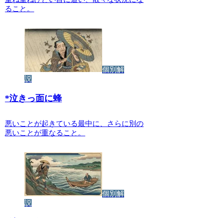
ること。
個別解
説
*
泣きっ面に蜂
悪いことが起きている最中に、さらに別の
悪いことが重なること。
個別解
説