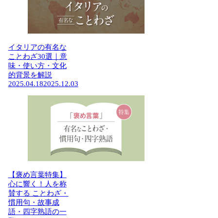
イタリアの有名な
ことわざ30選｜意
味・使い方・文化
的背景を解説
2025.04.18
2025.12.03
【褒め言葉特集】
心に響く！人を称
賛する ことわざ・
慣用句・故事成
語・四字熟語の一