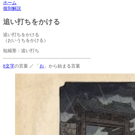
ホーム
個別解説
追い打ちをかける
追い打ちをかける
（おいうちをかける）
短縮形：
追い打ち
8文字
の言葉
／
「
お
」から始まる言葉