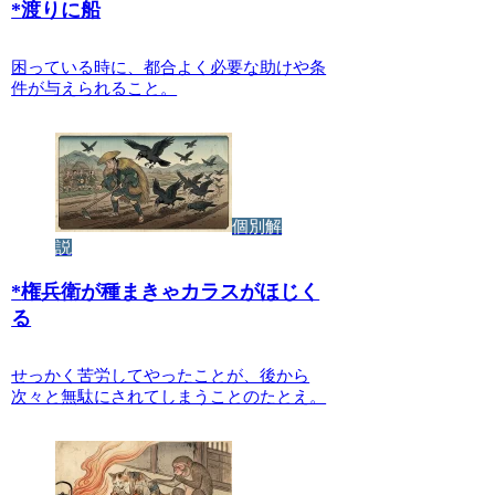
*
渡りに船
困っている時に、都合よく必要な助けや条
件が与えられること。
個別解
説
*
権兵衛が種まきゃカラスがほじく
る
せっかく苦労してやったことが、後から
次々と無駄にされてしまうことのたとえ。