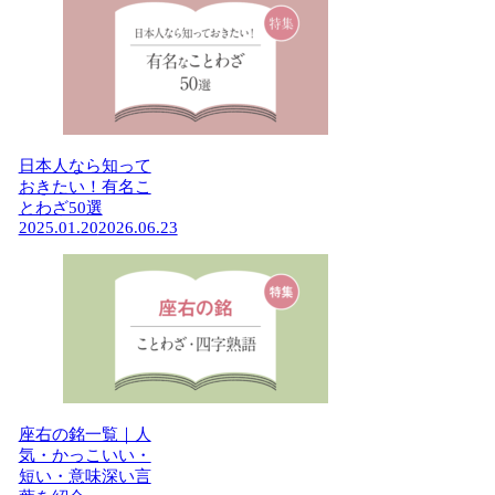
日本人なら知って
おきたい！有名こ
とわざ50選
2025.01.20
2026.06.23
座右の銘一覧｜人
気・かっこいい・
短い・意味深い言