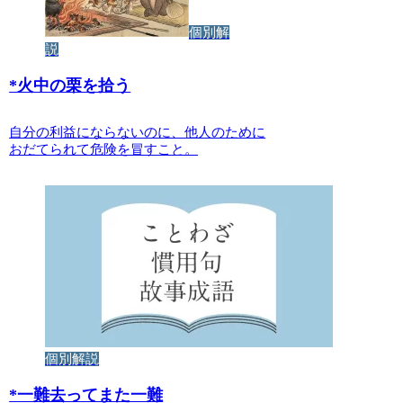
個別解
説
*
火中の栗を拾う
自分の利益にならないのに、他人のために
おだてられて危険を冒すこと。
個別解説
*
一難去ってまた一難