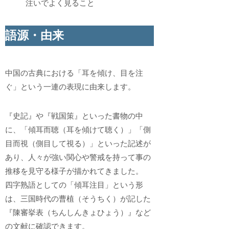
注いでよく見ること
語源・由来
中国の古典における「耳を傾け、目を注
ぐ」という一連の表現に由来します。
『史記』や『戦国策』といった書物の中
に、「傾耳而聴（耳を傾けて聴く）」「側
目而視（側目して視る）」といった記述が
あり、人々が強い関心や警戒を持って事の
推移を見守る様子が描かれてきました。
四字熟語としての「傾耳注目」という形
は、三国時代の曹植（そうちく）が記した
『陳審挙表（ちんしんきょひょう）』など
の文献に確認できます。