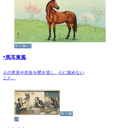
個別解説
*
馬耳東風
人の意見や忠告を聞き流し、心に留めない
こと。
個別解
説