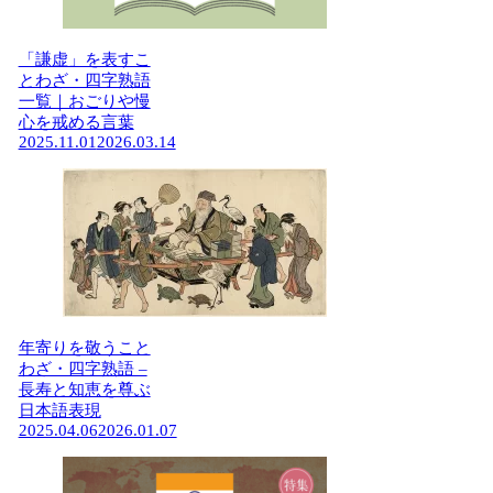
「謙虚」を表すこ
とわざ・四字熟語
一覧｜おごりや慢
心を戒める言葉
2025.11.01
2026.03.14
年寄りを敬うこと
わざ・四字熟語 –
長寿と知恵を尊ぶ
日本語表現
2025.04.06
2026.01.07