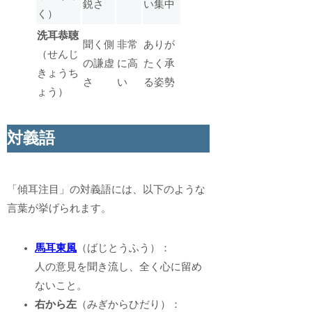
鋭さ
い集中
く）
洗耳恭聴
聞く側
非常
ありが
（せんじ
の謙虚
に高
たく承
きょうち
さ
い
る姿勢
ょう）
対義語
「傾耳注目」の対義語には、以下のような
言葉が挙げられます。
馬耳東風
（ばじとうふう）：
人の意見を聞き流し、全く心に留め
ないこと。
右から左
（みぎからひだり）：