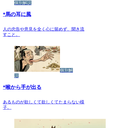
個別解説
*
馬の耳に風
人の忠告や意見を全く心に留めず、聞き流
すこと。
個別解
説
*
喉から手が出る
あるものが欲しくて欲しくてたまらない様
子。