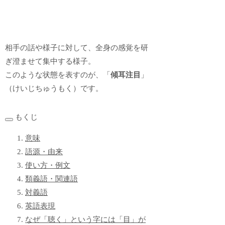
相手の話や様子に対して、全身の感覚を研
ぎ澄ませて集中する様子。
このような状態を表すのが、「
傾耳注目
」
（けいじちゅうもく）です。
もくじ
意味
語源・由来
使い方・例文
類義語・関連語
対義語
英語表現
なぜ「聴く」という字には「目」が