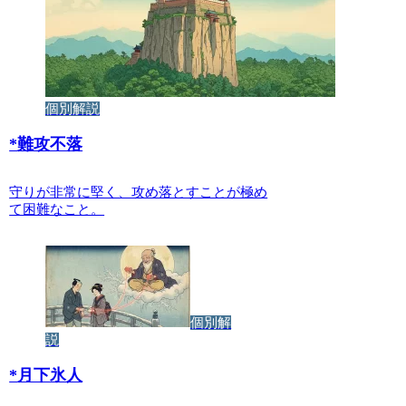
個別解説
*
難攻不落
守りが非常に堅く、攻め落とすことが極め
て困難なこと。
個別解
説
*
月下氷人