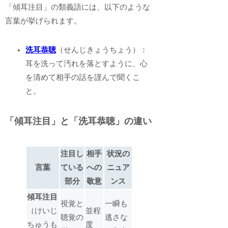
「傾耳注目」の類義語には、以下のような
言葉が挙げられます。
洗耳恭聴
（せんじきょうちょう）：
耳を洗って汚れを落とすように、心
を清めて相手の話を謹んで聞くこ
と。
「傾耳注目」と「洗耳恭聴」の違い
注目し
相手
状況の
言葉
ている
への
ニュア
部分
敬意
ンス
傾耳注目
視覚と
一瞬も
（けいじ
並程
聴覚の
逃さな
ちゅうも
度