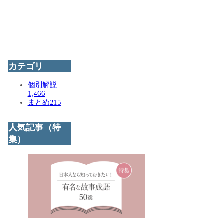
カテゴリ
個別解説
1,466
まとめ
215
人気記事（特
集）