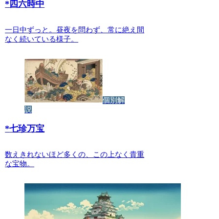
*
四六時中
一日中ずっと。昼夜を問わず、常に絶え間
なく続いている様子。
個別解
説
*
七珍万宝
数えきれないほど多くの、この上なく貴重
な宝物。