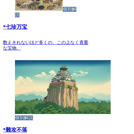
個別解
説
*
七珍万宝
数えきれないほど多くの、この上なく貴重
な宝物。
個別解説
*
難攻不落