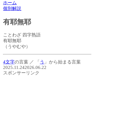
ホーム
個別解説
有耶無耶
ことわざ
四字熟語
有耶無耶
（うやむや）
4文字
の言葉
／
「
う
」から始まる言葉
2025.11.24
2026.06.22
スポンサーリンク