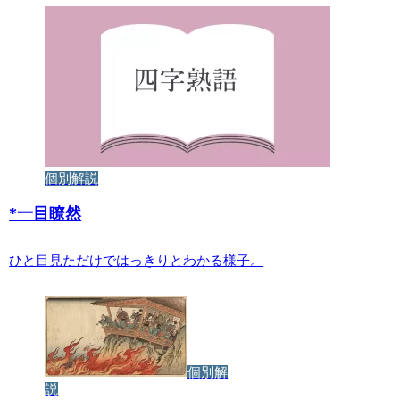
個別解説
*
一目瞭然
ひと目見ただけではっきりとわかる様子。
個別解
説