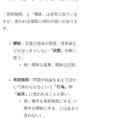
「有耶無耶」と「曖昧」は非常に似ていま
すが、使われる場面に傾向の違いがありま
す。
曖昧
：言葉の意味や態度、境界線な
どがはっきりしない
「状態」
全般に
使う。
例：曖昧な返事、曖昧な記憶。
有耶無耶
：問題や結論をあえてぼか
して終わらせるという
「行為」や
「結末」
に使われることが多い。
例：事件を有耶無耶にする（×
事件を曖昧にする、とはあまり
言わない）。