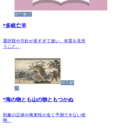
個別解説
*
多岐亡羊
選択肢や方針が多すぎて迷い、本質を見失
うこと。
個別解
説
*
海の物とも山の物ともつかぬ
対象の正体や将来性が全く予測できない状
態。