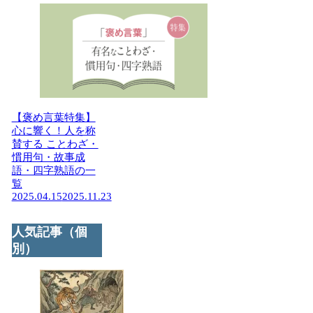
【褒め言葉特集】
心に響く！人を称
賛する ことわざ・
慣用句・故事成
語・四字熟語の一
覧
2025.04.15
2025.11.23
人気記事（個
別）