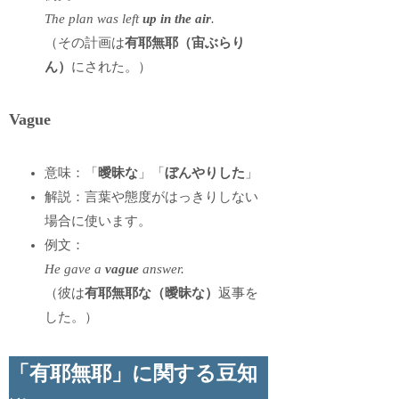
The plan was left
up in the air
.
（その計画は
有耶無耶（宙ぶらり
ん）
にされた。）
Vague
意味：「
曖昧な
」「
ぼんやりした
」
解説：言葉や態度がはっきりしない
場合に使います。
例文：
He gave a
vague
answer.
（彼は
有耶無耶な（曖昧な）
返事を
した。）
「有耶無耶」に関する豆知