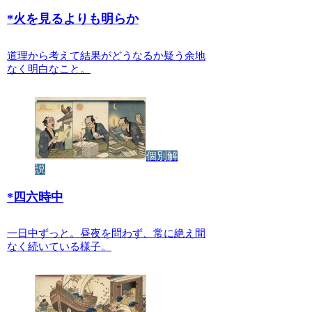
*
火を見るよりも明らか
道理から考えて結果がどうなるか疑う余地
なく明白なこと。
個別解
説
*
四六時中
一日中ずっと。昼夜を問わず、常に絶え間
なく続いている様子。