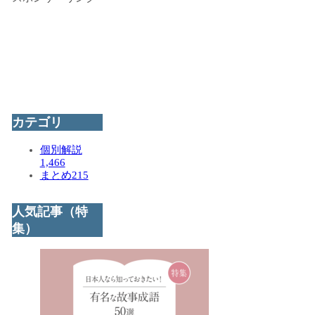
カテゴリ
個別解説
1,466
まとめ
215
人気記事（特
集）