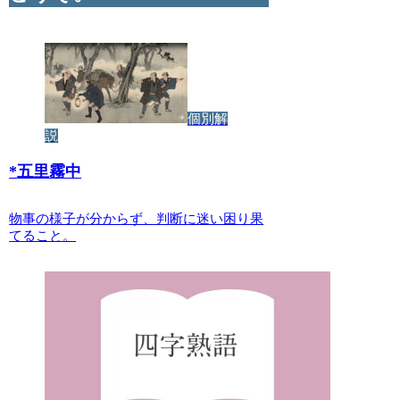
個別解
説
*
五里霧中
物事の様子が分からず、判断に迷い困り果
てること。