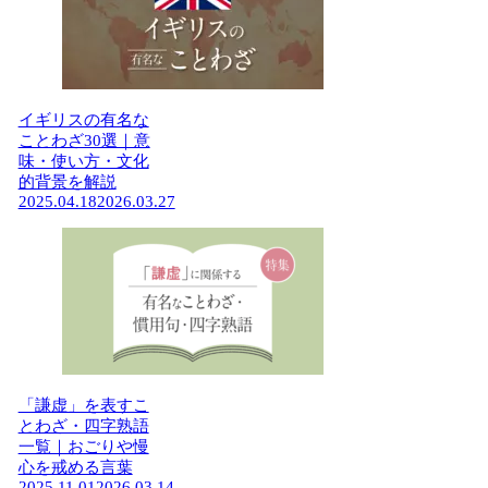
イギリスの有名な
ことわざ30選｜意
味・使い方・文化
的背景を解説
2025.04.18
2026.03.27
「謙虚」を表すこ
とわざ・四字熟語
一覧｜おごりや慢
心を戒める言葉
2025.11.01
2026.03.14