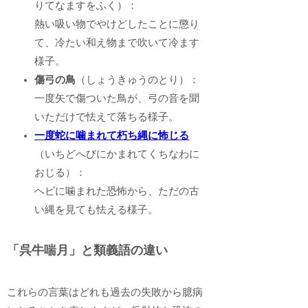
りてなますをふく）：
熱い吸い物でやけどしたことに懲り
て、冷たい和え物まで吹いて冷ます
様子。
傷弓の鳥
（しょうきゅうのとり）：
一度矢で傷ついた鳥が、弓の音を聞
いただけで怯えて落ちる様子。
一度蛇に噛まれて朽ち縄に怖じる
（いちどへびにかまれてくちなわに
おじる）：
ヘビに噛まれた恐怖から、ただの古
い縄を見ても怯える様子。
「呉牛喘月」と類義語の違い
これらの言葉はどれも過去の失敗から臆病