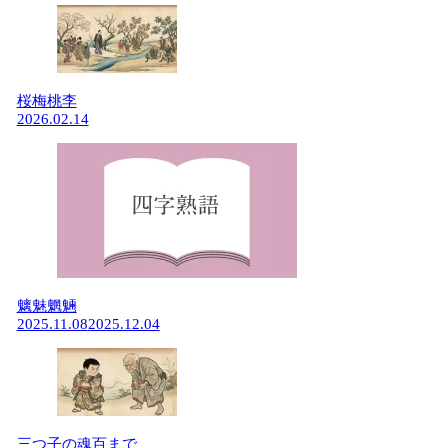
桜梅桃李
2026.02.14
魑魅魍魎
2025.11.08
2025.12.04
三つ子の魂百まで