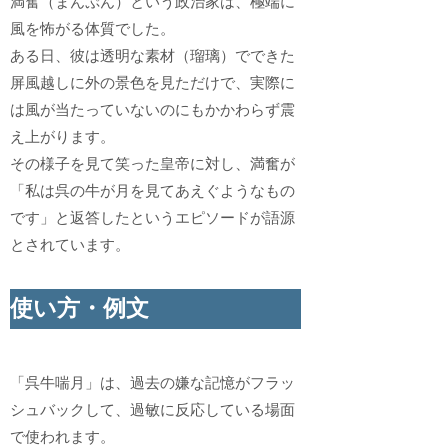
満奮（まんぷん）という政治家は、極端に
風を怖がる体質でした。
ある日、彼は透明な素材（瑠璃）でできた
屏風越しに外の景色を見ただけで、実際に
は風が当たっていないのにもかかわらず震
え上がります。
その様子を見て笑った皇帝に対し、満奮が
「私は呉の牛が月を見てあえぐようなもの
です」と返答したというエピソードが語源
とされています。
使い方・例文
「呉牛喘月」は、過去の嫌な記憶がフラッ
シュバックして、過敏に反応している場面
で使われます。