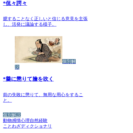
*
侃々諤々
臆することなく正しいと信じる意見を主張
し、活発に議論する様子。
個別解
説
*
羹に懲りて膾を吹く
前の失敗に懲りて、無用な用心をするこ
と。
個別解説
動物
感情
心理
自然
経験
ことわざディクショナリ