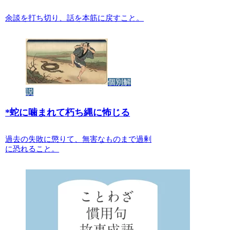
余談を打ち切り、話を本筋に戻すこと。
個別解
説
*
蛇に噛まれて朽ち縄に怖じる
過去の失敗に懲りて、無害なものまで過剰
に恐れること。