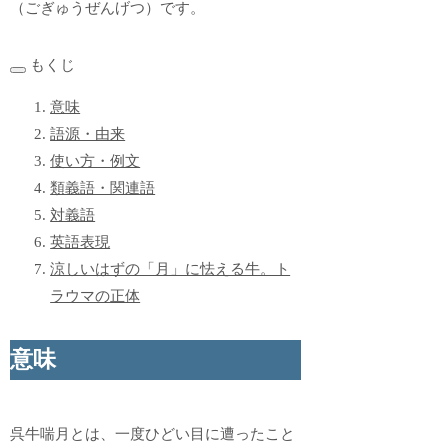
（ごぎゅうぜんげつ）です。
もくじ
意味
語源・由来
使い方・例文
類義語・関連語
対義語
英語表現
涼しいはずの「月」に怯える牛。ト
ラウマの正体
意味
呉牛喘月とは、一度ひどい目に遭ったこと