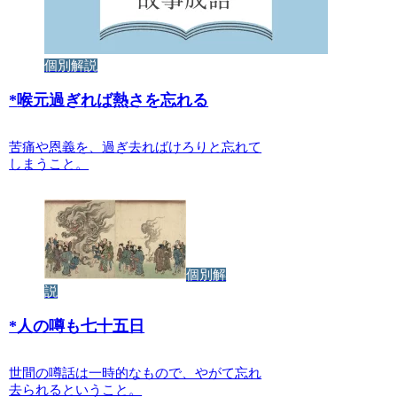
個別解説
*
喉元過ぎれば熱さを忘れる
苦痛や恩義を、過ぎ去ればけろりと忘れて
しまうこと。
個別解
説
*
人の噂も七十五日
世間の噂話は一時的なもので、やがて忘れ
去られるということ。