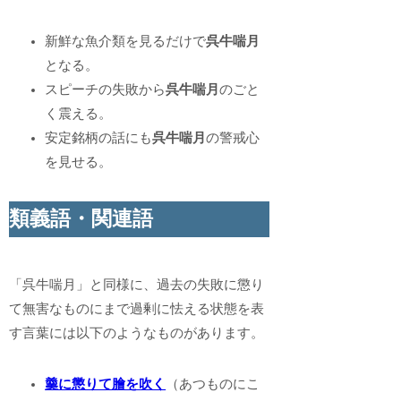
新鮮な魚介類を見るだけで
呉牛喘月
となる。
スピーチの失敗から
呉牛喘月
のごと
く震える。
安定銘柄の話にも
呉牛喘月
の警戒心
を見せる。
類義語・関連語
「呉牛喘月」と同様に、過去の失敗に懲り
て無害なものにまで過剰に怯える状態を表
す言葉には以下のようなものがあります。
羹に懲りて膾を吹く
（あつものにこ