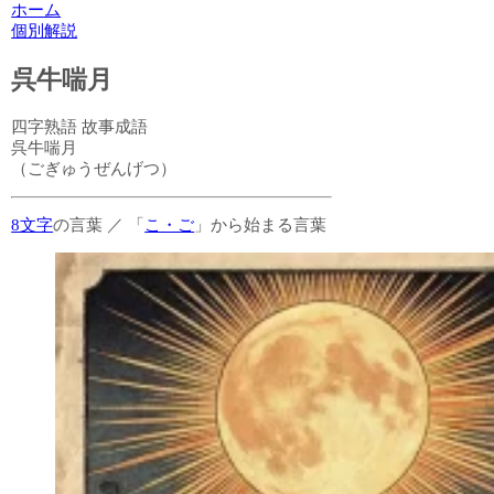
ホーム
個別解説
呉牛喘月
四字熟語
故事成語
呉牛喘月
（ごぎゅうぜんげつ）
8文字
の言葉
／
「
こ・ご
」から始まる言葉