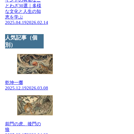
インドの有名なこ
とわざ30選｜多様
な文化と人生の知
恵を学ぶ
2025.04.19
2026.02.14
人気記事（個
別）
乾坤一擲
2025.12.19
2026.03.08
前門の虎、後門の
狼