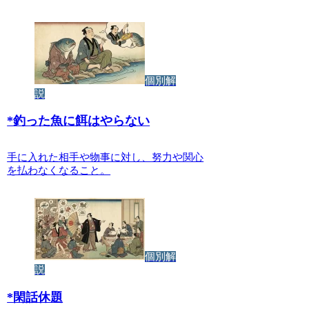
個別解
説
*
釣った魚に餌はやらない
手に入れた相手や物事に対し、努力や関心
を払わなくなること。
個別解
説
*
閑話休題