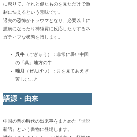
に懲りて、それと似たものを見ただけで過
剰に怯えるという意味です。
過去の恐怖がトラウマとなり、必要以上に
臆病になったり神経質に反応したりするネ
ガティブな状態を指します。
呉牛
（ごぎゅう）：非常に暑い中国
の「呉」地方の牛
喘月
（ぜんげつ）：月を見てあえぎ
苦しむこと
語源・由来
中国の晋の時代の出来事をまとめた『世説
新語』という書物に登場します。