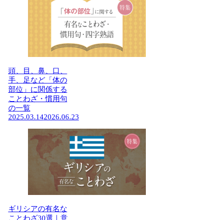
頭、目、鼻、口、
手、足など「体の
部位」に関係する
ことわざ・慣用句
の一覧
2025.03.14
2026.06.23
ギリシアの有名な
ことわざ30選｜意