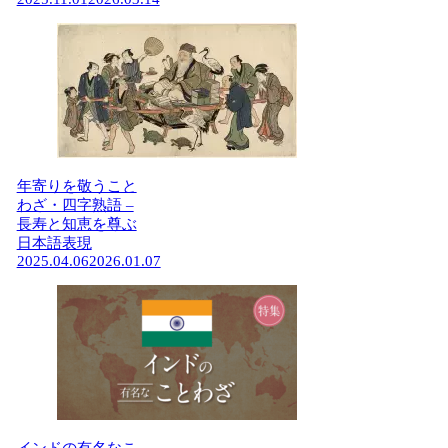
年寄りを敬うこと
わざ・四字熟語 –
長寿と知恵を尊ぶ
日本語表現
2025.04.06
2026.01.07