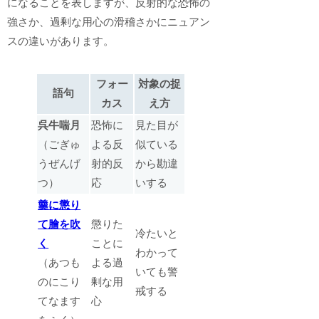
になることを表しますが、反射的な恐怖の
強さか、過剰な用心の滑稽さかにニュアン
スの違いがあります。
フォー
対象の捉
語句
カス
え方
呉牛喘月
恐怖に
見た目が
（ごぎゅ
よる反
似ている
うぜんげ
射的反
から勘違
つ）
応
いする
羹に懲り
て膾を吹
懲りた
冷たいと
く
ことに
わかって
（あつも
よる過
いても警
のにこり
剰な用
戒する
てなます
心