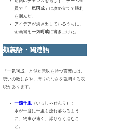
逆転のチャンスを逃さず、チーム全
員で
「一気呵成」
に攻め立てて勝利
を掴んだ。
アイデアが湧き出しているうちに、
企画書を
一気呵成
に書き上げた。
類義語・関連語
「一気呵成」と似た意味を持つ言葉には、
勢いの激しさや、滞りのなさを強調する表
現があります。
一瀉千里
（いっしゃせんり）：
水が一度に千里も流れ落ちるよう
に、物事が速く、滞りなく進むこ
と。