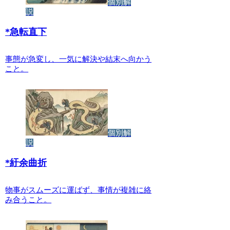
個別解
説
*
急転直下
事態が急変し、一気に解決や結末へ向かう
こと。
個別解
説
*
紆余曲折
物事がスムーズに運ばず、事情が複雑に絡
み合うこと。