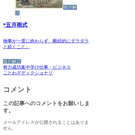
個別解
説
*
五月雨式
物事が一度に終わらず、断続的にダラダラ
と続くこと。
個別解説
努力
成功
集中
学び
仕事・ビジネス
ことわざディクショナリ
コメント
この記事へのコメントをお願いしま
す。
メールアドレスが公開されることはありま
せん。