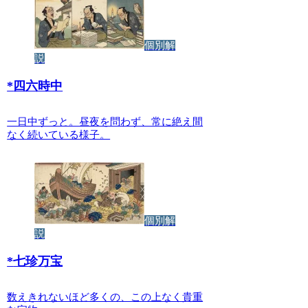
個別解
説
*
四六時中
一日中ずっと。昼夜を問わず、常に絶え間
なく続いている様子。
個別解
説
*
七珍万宝
数えきれないほど多くの、この上なく貴重