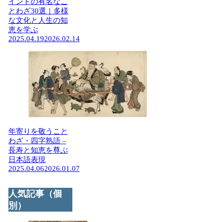
インドの有名なこ
とわざ30選｜多様
な文化と人生の知
恵を学ぶ
2025.04.19
2026.02.14
年寄りを敬うこと
わざ・四字熟語 –
長寿と知恵を尊ぶ
日本語表現
2025.04.06
2026.01.07
人気記事（個
別）