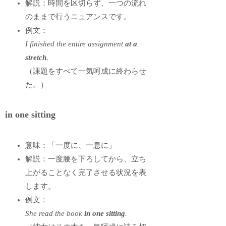
解説：時間を区切らず、一つの流れ
のままで行うニュアンスです。
例文：
I finished the entire assignment
at a
stretch
.
（課題をすべて一気呵成に終わらせ
た。）
in one sitting
意味：「一度に、一息に」
解説：一度腰を下ろしてから、立ち
上がることなく完了させる状況を表
します。
例文：
She read the book
in one sitting
.