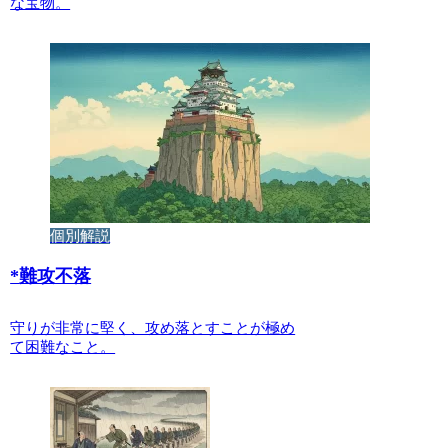
な宝物。
個別解説
*
難攻不落
守りが非常に堅く、攻め落とすことが極め
て困難なこと。