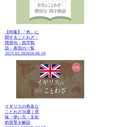
【特集】「色」に
関することわざ・
慣用句・四字熟
語・表現の一覧
2025.02.28
2026.06.19
イギリスの有名な
ことわざ30選｜意
味・使い方・文化
的背景を解説