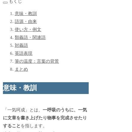
もくじ
意味・教訓
語源・由来
使い方・例文
類義語・関連語
対義語
英語表現
筆の温度：言葉の背景
まとめ
意味・教訓
「一気呵成」とは、
一呼吸のうちに、一気
に文章を書き上げたり物事を完成させたり
すること
を指します。