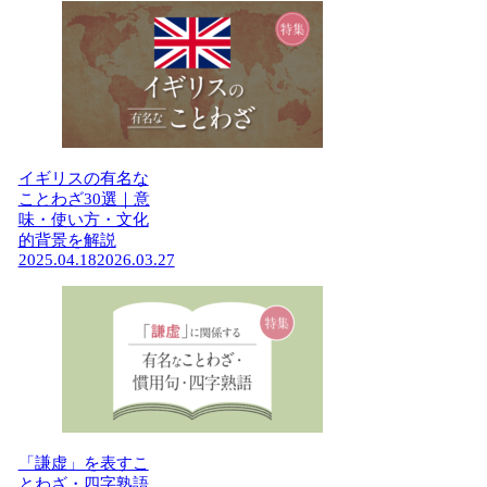
イギリスの有名な
ことわざ30選｜意
味・使い方・文化
的背景を解説
2025.04.18
2026.03.27
「謙虚」を表すこ
とわざ・四字熟語