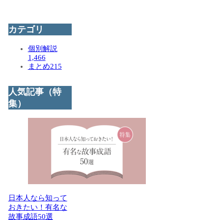
カテゴリ
個別解説
1,466
まとめ
215
人気記事（特
集）
日本人なら知って
おきたい！有名な
故事成語50選