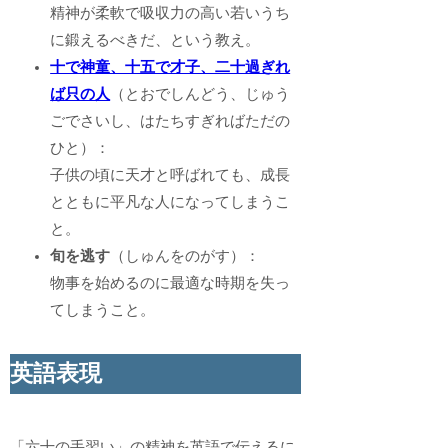
精神が柔軟で吸収力の高い若いうち
に鍛えるべきだ、という教え。
十で神童、十五で才子、二十過ぎれ
ば只の人
（とおでしんどう、じゅう
ごでさいし、はたちすぎればただの
ひと）：
子供の頃に天才と呼ばれても、成長
とともに平凡な人になってしまうこ
と。
旬を逃す
（しゅんをのがす）：
物事を始めるのに最適な時期を失っ
てしまうこと。
英語表現
「六十の手習い」の精神を英語で伝えるに