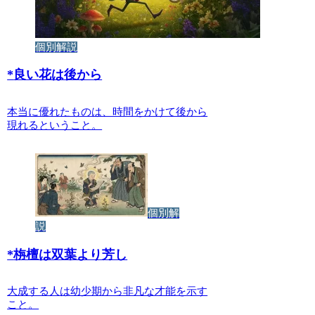
個別解説
*
良い花は後から
本当に優れたものは、時間をかけて後から
現れるということ。
個別解
説
*
栴檀は双葉より芳し
大成する人は幼少期から非凡な才能を示す
こと。