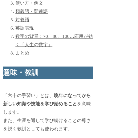
使い方・例文
類義語・関連語
対義語
英語表現
数字の背景：70、80、100…応用が効
く「人生の数字」
まとめ
意味・教訓
「六十の手習い」とは、
晩年になってから
新しい知識や技能を学び始めること
を意味
します。
また、生涯を通して学び続けることの尊さ
を説く教訓としても使われます。