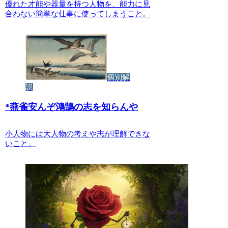
優れた才能や器量を持つ人物を、能力に見
合わない簡単な仕事に使ってしまうこと。
個別解
説
*
燕雀安んぞ鴻鵠の志を知らんや
小人物には大人物の考えや志が理解できな
いこと。