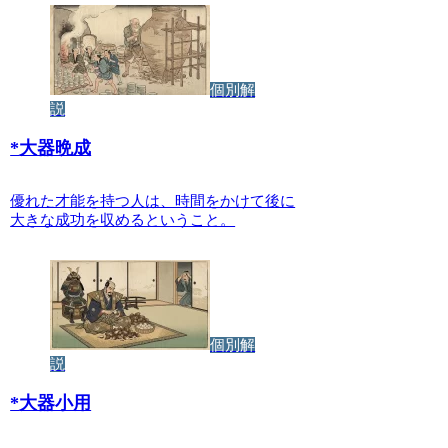
個別解
説
*
大器晩成
優れた才能を持つ人は、時間をかけて後に
大きな成功を収めるということ。
個別解
説
*
大器小用