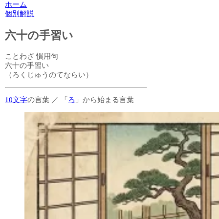
ホーム
個別解説
六十の手習い
ことわざ
慣用句
六十の手習い
（ろくじゅうのてならい）
10文字
の言葉
／
「
ろ
」から始まる言葉