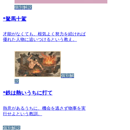
個別解説
*
駑馬十駕
才能がなくても、根気よく努力を続ければ
優れた人物に追いつけるという教え。
個別解
説
*
鉄は熱いうちに打て
熱意があるうちに、機会を逃さず物事を実
行せよという教訓。
個別解説