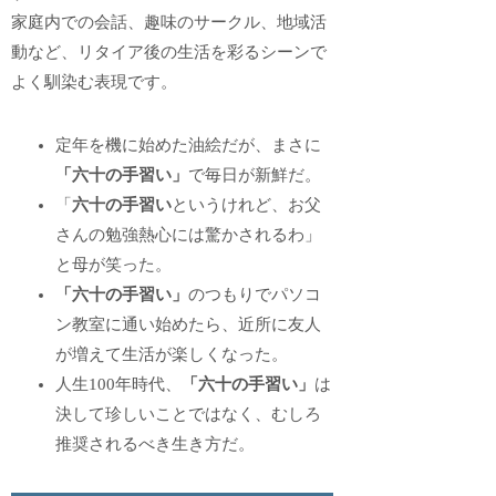
家庭内での会話、趣味のサークル、地域活
動など、リタイア後の生活を彩るシーンで
よく馴染む表現です。
定年を機に始めた油絵だが、まさに
「六十の手習い」
で毎日が新鮮だ。
「
六十の手習い
というけれど、お父
さんの勉強熱心には驚かされるわ」
と母が笑った。
「六十の手習い」
のつもりでパソコ
ン教室に通い始めたら、近所に友人
が増えて生活が楽しくなった。
人生100年時代、
「六十の手習い」
は
決して珍しいことではなく、むしろ
推奨されるべき生き方だ。