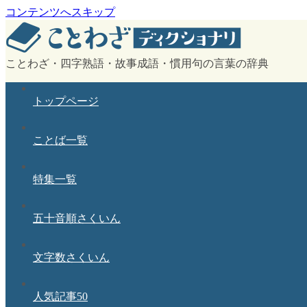
コンテンツへスキップ
ことわざ・四字熟語・故事成語・慣用句の言葉の辞典
トップページ
ことば一覧
特集一覧
五十音順さくいん
文字数さくいん
人気記事50