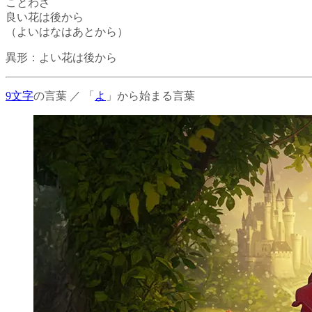
ことわざ
良い花は後から
（よいはなはあとから）
異形：
よい花は後から
9文字
の言葉
／
「
よ
」から始まる言葉