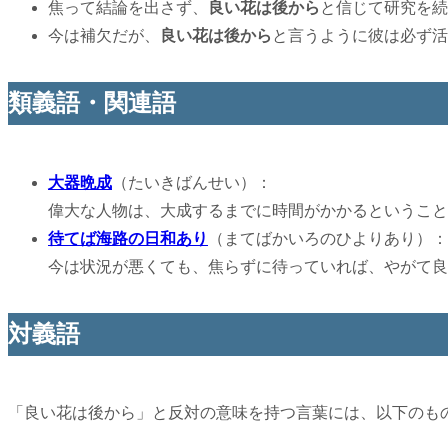
焦って結論を出さず、
良い花は後から
と信じて研究を続
今は補欠だが、
良い花は後から
と言うように彼は必ず活
類義語・関連語
大器晩成
（たいきばんせい）：
偉大な人物は、大成するまでに時間がかかるということ
待てば海路の日和あり
（まてばかいろのひよりあり）：
今は状況が悪くても、焦らずに待っていれば、やがて良
対義語
「良い花は後から」と反対の意味を持つ言葉には、以下のも