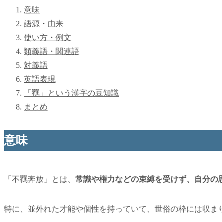
意味
語源・由来
使い方・例文
類義語・関連語
対義語
英語表現
「羈」という漢字の豆知識
まとめ
意味
「不羈奔放」とは、
常識や権力などの束縛を受けず、自分の
特に、並外れた才能や個性を持っていて、世俗の枠には収ま