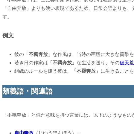
「自由奔放」よりも硬い表現であるため、日常会話よりも、
す。
例文
彼の
「不羈奔放」
な作風は、当時の画壇に大きな衝撃を
若き日の作家は
「不羈奔放」
な生活を送り、その
破天荒
組織のルールを嫌う彼は、
「不羈奔放」
に生きることを
類義語・関連語
「不羈奔放」と似た意味を持つ言葉には、以下のようなもの
自由奔放
（じゆうほんぽう）：