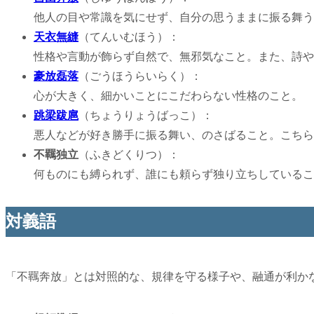
他人の目や常識を気にせず、自分の思うままに振る舞う
天衣無縫
（てんいむほう）：
性格や言動が飾らず自然で、無邪気なこと。また、詩や
豪放磊落
（ごうほうらいらく）：
心が大きく、細かいことにこだわらない性格のこと。
跳梁跋扈
（ちょうりょうばっこ）：
悪人などが好き勝手に振る舞い、のさばること。こちら
不羈独立
（ふきどくりつ）：
何ものにも縛られず、誰にも頼らず独り立ちしているこ
対義語
「不羈奔放」とは対照的な、規律を守る様子や、融通が利か