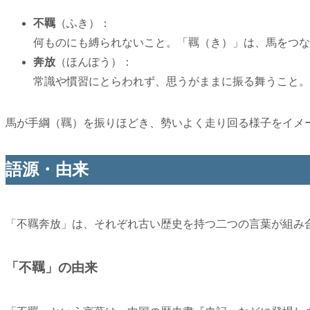
不羈
（ふき）：
何ものにも縛られないこと。「羈（き）」は、馬をつな
奔放
（ほんぽう）：
常識や慣習にとらわれず、思うがままに振る舞うこと。
馬が手綱（羈）を振りほどき、勢いよく走り回る様子をイメ
語源・由来
「不羈奔放」は、それぞれ古い歴史を持つ二つの言葉が組み
「不羈」の由来