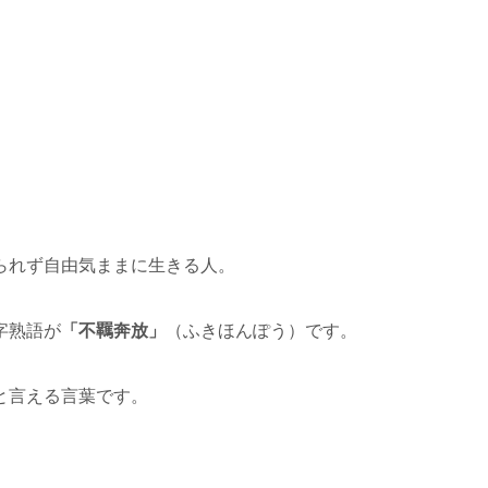
られず自由気ままに生きる人。
字熟語が
「不羈奔放」
（ふきほんぽう）です。
と言える言葉です。