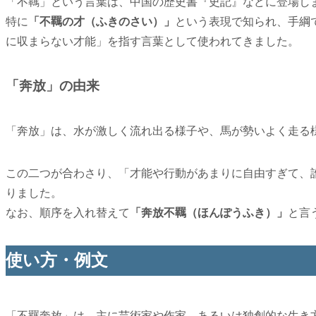
「不羈」という言葉は、中国の歴史書『史記』などに登場し
特に
「不羈の才（ふきのさい）」
という表現で知られ、手綱
に収まらない才能」を指す言葉として使われてきました。
「奔放」の由来
「奔放」は、水が激しく流れ出る様子や、馬が勢いよく走る
この二つが合わさり、「才能や行動があまりに自由すぎて、
りました。
なお、順序を入れ替えて
「奔放不羈（ほんぽうふき）」
と言
使い方・例文
「不羈奔放」は、主に芸術家や作家、あるいは独創的な生き