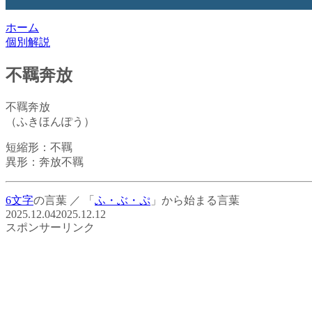
ホーム
個別解説
不羈奔放
不羈奔放
（ふきほんぽう）
短縮形：
不羈
異形：
奔放不羈
6文字
の言葉
／
「
ふ・ぶ・ぷ
」から始まる言葉
2025.12.04
2025.12.12
スポンサーリンク