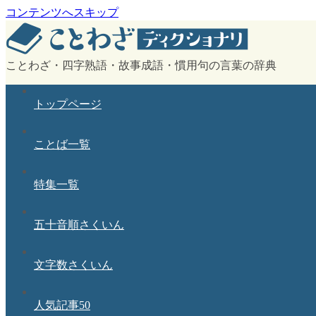
コンテンツへスキップ
ことわざ・四字熟語・故事成語・慣用句の言葉の辞典
トップページ
ことば一覧
特集一覧
五十音順さくいん
文字数さくいん
人気記事50