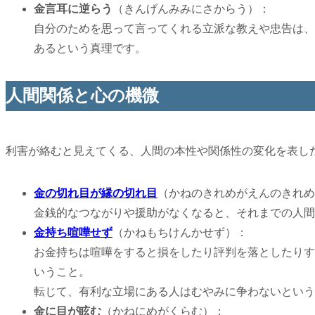
金言耳に逆らう
（きんげんみみにさからう）：
自分のためを思って言ってくれる立派な教えや忠告は、
あるという真理です。
人間関係と心の機微
利害が絡むと見えてくる、人間の本性や関係性の変化を表し
金の切れ目が縁の切れ目
（かねのきれめがえんのきれめ
金銭的なつながりや援助がなくなると、それまでの人間
金持ち喧嘩せず
（かねもちけんかせず）：
お金持ちは喧嘩をすると損をしたり評判を落としたりす
いうこと。
転じて、有利な立場にある人はむやみに争わないという
金に目が眩む
（かねにめがくらむ）：