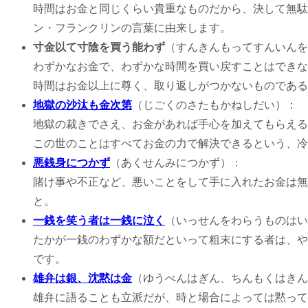
時間はお金と同じくらい貴重なものだから、決して無駄
ン・フランクリンの言葉に由来します。
寸金以て寸陰を買う能わず
（すんきんもってすんいんを
わずかなお金で、わずかな時間を買い戻すことはできな
時間はお金以上に尊く、取り返しがつかないものである
地獄の沙汰も金次第
（じごくのさたもかねしだい）：
地獄の裁きでさえ、お金があれば手心を加えてもらえる
この世のことはすべてお金の力で解決できるという、冷
悪銭身につかず
（あくせんみにつかず）：
賭け事や不正など、悪いことをして手に入れたお金は無
と。
一銭を笑う者は一銭に泣く
（いっせんをわらうものはい
たかが一銭のわずかな額だといって粗末にする者は、や
です。
雄弁は銀、沈黙は金
（ゆうべんはぎん、ちんもくはきん
雄弁に語ることも立派だが、時と場合によっては黙って