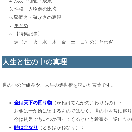
成功・価値・成果
性格・人物像の比喩
堅固さ・確かさの表現
まとめ
【特集記事】
週（月・火・水・木・金・土・日）のことわざ
人生と世の中の真理
世の中の仕組みや、人生の処世術を説いた言葉です。
金は天下の回り物
（かねはてんかのまわりもの）：
お金は一か所に留まるものではなく、世の中を常に巡り
今は貧乏でもいつか回ってくるという希望や、逆に今の
時は金なり
（ときはかねなり）：