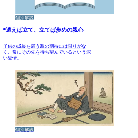
個別解説
*
這えば立て、立てば歩めの親心
子供の成長を願う親の期待には限りがな
く、常にその先を待ち望んでいるという深
い愛情。
個別解説