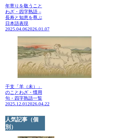
年寄りを敬うこと
わざ・四字熟語 –
長寿と知恵を尊ぶ
日本語表現
2025.04.06
2026.01.07
干支「羊（未）」
のことわざ・慣用
句・四字熟語一覧
2025.12.01
2026.04.22
人気記事（個
別）