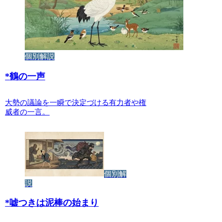
個別解説
*
鶴の一声
大勢の議論を一瞬で決定づける有力者や権
威者の一言。
個別解
説
*
嘘つきは泥棒の始まり