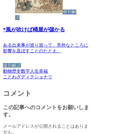
個別解
説
*
風が吹けば桶屋が儲かる
ある出来事が巡り巡って、意外なところに
影響を及ぼすことのたとえ。
個別解説
動物
歴史
数字
人生
幸福
ことわざディクショナリ
コメント
この記事へのコメントをお願いしま
す。
メールアドレスが公開されることはありま
せん。