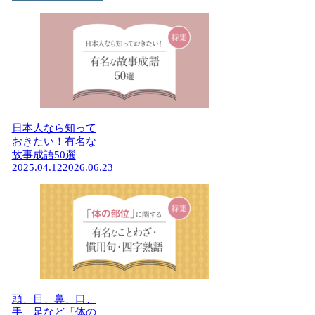
日本人なら知って
おきたい！有名な
故事成語50選
2025.04.12
2026.06.23
頭、目、鼻、口、
手、足など「体の