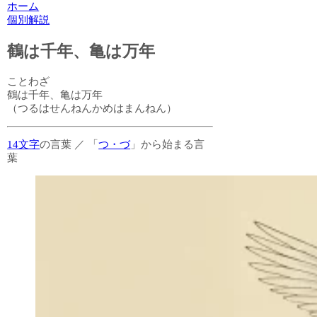
ホーム
個別解説
鶴は千年、亀は万年
ことわざ
鶴は千年、亀は万年
（つるはせんねんかめはまんねん）
14文字
の言葉
／
「
つ・づ
」から始まる言
葉