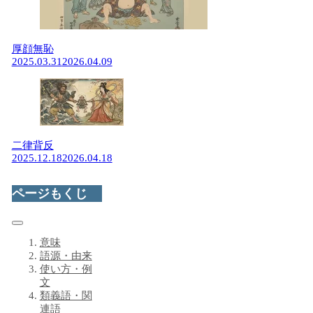
厚顔無恥
2025.03.31
2026.04.09
二律背反
2025.12.18
2026.04.18
ページもくじ
意味
語源・由来
使い方・例
文
類義語・関
連語