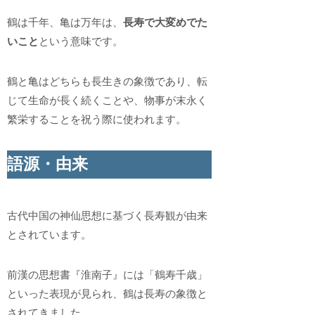
鶴は千年、亀は万年は、
長寿で大変めでた
いこと
という意味です。
鶴と亀はどちらも長生きの象徴であり、転
じて生命が長く続くことや、物事が末永く
繁栄することを祝う際に使われます。
語源・由来
古代中国の神仙思想に基づく長寿観が由来
とされています。
前漢の思想書『淮南子』には「鶴寿千歳」
といった表現が見られ、鶴は長寿の象徴と
されてきました。