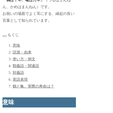
「鶴は千年、亀は万年」
（つるはせんね
ん、かめはまんねん）です。
お祝いの場面でよく耳にする、縁起の良い
言葉として知られています。
もくじ
意味
語源・由来
使い方・例文
類義語・関連語
対義語
英語表現
鶴と亀、実際の寿命は？
意味