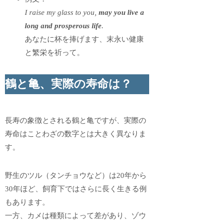
I raise my glass to you,
may you live a
long and prosperous life
.
あなたに杯を捧げます、末永い健康
と繁栄を祈って。
鶴と亀、実際の寿命は？
長寿の象徴とされる鶴と亀ですが、実際の
寿命はことわざの数字とは大きく異なりま
す。
野生のツル（タンチョウなど）は20年から
30年ほど、飼育下ではさらに長く生きる例
もあります。
一方、カメは種類によって差があり、ゾウ