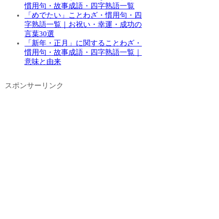
慣用句・故事成語・四字熟語一覧
「めでたい」ことわざ・慣用句・四
字熟語一覧｜お祝い・幸運・成功の
言葉30選
「新年・正月」に関することわざ・
慣用句・故事成語・四字熟語一覧｜
意味と由来
スポンサーリンク