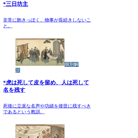
*
三日坊主
非常に飽きっぽく、物事が長続きしないこ
と。
個別解
説
*
虎は死して皮を留め、人は死して
名を残す
死後に立派な名声や功績を後世に残すべき
であるという教訓。