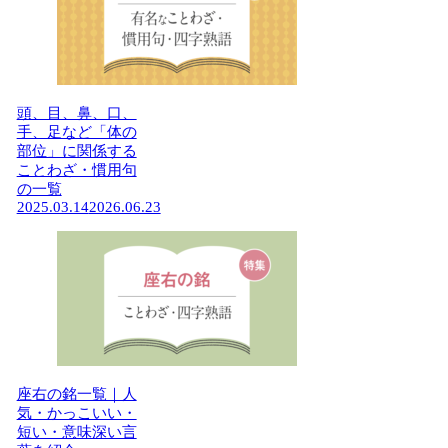
頭、目、鼻、口、
手、足など「体の
部位」に関係する
ことわざ・慣用句
の一覧
2025.03.14
2026.06.23
座右の銘一覧｜人
気・かっこいい・
短い・意味深い言