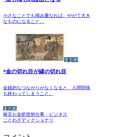
小さなことでも積み重なれば、やがて大き
なものになること。
まとめ
*
金の切れ目が縁の切れ目
金銭的なつながりがなくなると、人間関係
も終わってしまうこと。
まとめ
格言
お金
処世術
仕事・ビジネス
ことわざディクショナリ