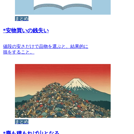
まとめ
*
安物買いの銭失い
値段の安さだけで品物を選ぶと、結果的に
損をすること。
まとめ
*
塵も積もれば山となる