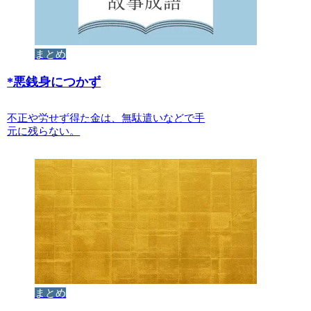
まとめ
*
悪銭身につかず
不正や労せず得た金は、無駄遣いなどで手
元に残らない。
まとめ