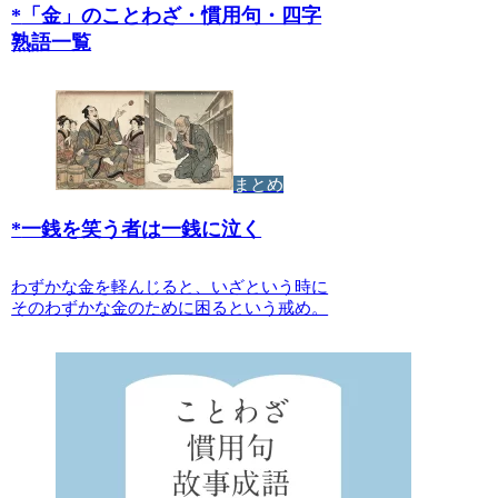
*
「金」のことわざ・慣用句・四字
熟語一覧
まとめ
*
一銭を笑う者は一銭に泣く
わずかな金を軽んじると、いざという時に
そのわずかな金のために困るという戒め。