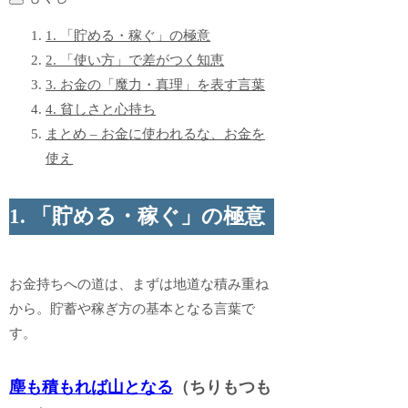
1. 「貯める・稼ぐ」の極意
2. 「使い方」で差がつく知恵
3. お金の「魔力・真理」を表す言葉
4. 貧しさと心持ち
まとめ – お金に使われるな、お金を
使え
1. 「貯める・稼ぐ」の極意
お金持ちへの道は、まずは地道な積み重ね
から。貯蓄や稼ぎ方の基本となる言葉で
す。
塵も積もれば山となる
（ちりもつも