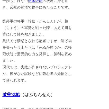
一歩も引けない
絶体絶命
の状況に身を置
き、必死の覚悟で物事にあたることです。
劉邦軍の将軍・韓信（かんしん）が、趙
（ちょう）の軍勢と戦った際、あえて川を
背にして陣を敷きました。
兵法では禁忌とされる配置ですが、逃げ場
を失った兵士たちは「死ぬか勝つか」の極
限状態で驚異的な力を発揮し、勝利を収め
ました。
現代では、失敗が許されないプロジェクト
や、後がない試験などに臨む際の覚悟とし
て使われます。
破釜沈船
（はふちんせん）