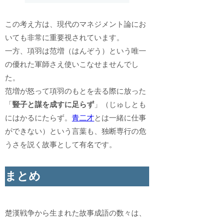
この考え方は、現代のマネジメント論にお
いても非常に重要視されています。
一方、項羽は范増（はんぞう）という唯一
の優れた軍師さえ使いこなせませんでし
た。
范増が怒って項羽のもとを去る際に放った
「
豎子と謀を成すに足らず
」（じゅしとも
にはかるにたらず。
青二才
とは一緒に仕事
ができない）という言葉も、独断専行の危
うさを説く故事として有名です。
まとめ
楚漢戦争から生まれた故事成語の数々は、