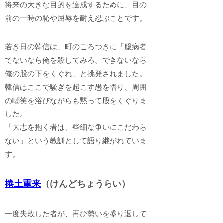
将来の大きな目的を達成するために、目の
前の一時の恥や屈辱を耐え忍ぶことです。
若き日の韓信は、町のごろつきに「臆病者
でないなら俺を殺してみろ。できないなら
俺の股の下をくぐれ」と挑発されました。
韓信はここで騒ぎを起こす愚を悟り、周囲
の嘲笑を浴びながらも黙って股をくぐりま
した。
「大志を抱く者は、些細な争いにこだわら
ない」という教訓として語り継がれていま
す。
捲土重来
（けんどちょうらい）
一度失敗した者が、再び勢いを盛り返して