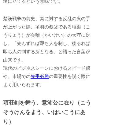
場に立てるという意味です。
楚漢戦争の前史、秦に対する反乱の火の手
が上がった際、項羽の叔父である項梁（こ
うりょう）が会稽（かいけい）の太守に対
し、「先んずれば即ち人を制し、後るれば
即ち人の制する所となる」と語った言葉が
由来です。
現代のビジネスシーンにおけるスピード感
や、市場での
先手必勝
の重要性を説く際に
よく用いられます。
項荘剣を舞う、意沛公に在り（こう
そうけんをまう、いはいこうにあ
り）