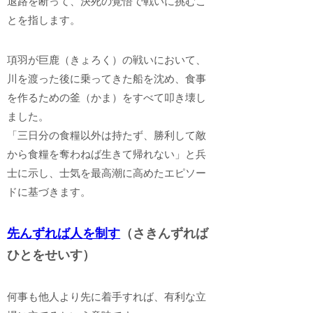
退路を断って、決死の覚悟で戦いに挑むこ
とを指します。
項羽が巨鹿（きょろく）の戦いにおいて、
川を渡った後に乗ってきた船を沈め、食事
を作るための釜（かま）をすべて叩き壊し
ました。
「三日分の食糧以外は持たず、勝利して敵
から食糧を奪わねば生きて帰れない」と兵
士に示し、士気を最高潮に高めたエピソー
ドに基づきます。
先んずれば人を制す
（さきんずれば
ひとをせいす）
何事も他人より先に着手すれば、有利な立