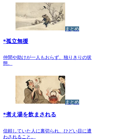
まとめ
*
孤立無援
仲間や助けが一人もおらず、独りきりの状
態。
まとめ
*
煮え湯を飲まされる
信頼していた人に裏切られ、ひどい目に遭
わされること。