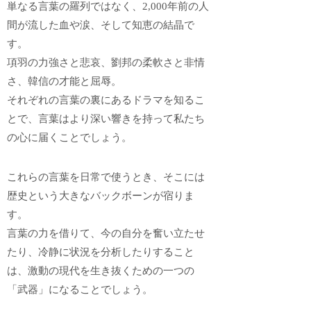
単なる言葉の羅列ではなく、2,000年前の人
間が流した血や涙、そして知恵の結晶で
す。
項羽の力強さと悲哀、劉邦の柔軟さと非情
さ、韓信の才能と屈辱。
それぞれの言葉の裏にあるドラマを知るこ
とで、言葉はより深い響きを持って私たち
の心に届くことでしょう。
これらの言葉を日常で使うとき、そこには
歴史という大きなバックボーンが宿りま
す。
言葉の力を借りて、今の自分を奮い立たせ
たり、冷静に状況を分析したりすること
は、激動の現代を生き抜くための一つの
「武器」になることでしょう。