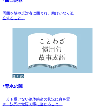
*
四面楚歌
周囲を敵や反対者に囲まれ、助けがなく孤
立すること。
まとめ
*
背水の陣
一歩も退けない絶体絶命の状況に身を置
き、決死の覚悟で事に当たること。