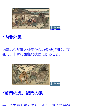
まとめ
*
内憂外患
内部の心配事と外部からの脅威が同時に存
在し、非常に困難な状況にあること。
まとめ
*
前門の虎、後門の狼
一つの災難を逃れても、すぐに別の災難が