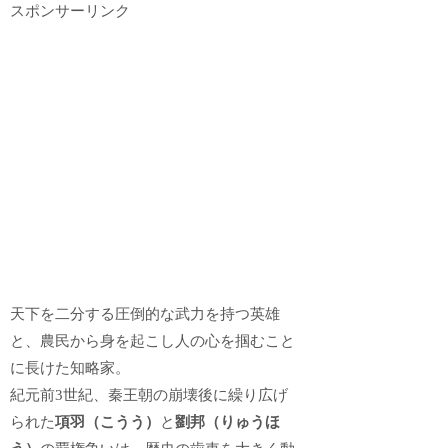
スポンサーリンク
天下を二分する圧倒的な武力を持つ英雄
と、農民から身を起こし人の心を掴むこと
に長けた知略家。
紀元前3世紀、秦王朝の崩壊後に繰り広げ
られた
項羽（こうう）
と
劉邦（りゅうほ