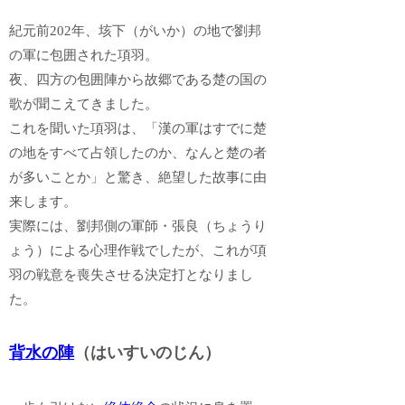
紀元前202年、垓下（がいか）の地で劉邦
の軍に包囲された項羽。
夜、四方の包囲陣から故郷である楚の国の
歌が聞こえてきました。
これを聞いた項羽は、「漢の軍はすでに楚
の地をすべて占領したのか、なんと楚の者
が多いことか」と驚き、絶望した故事に由
来します。
実際には、劉邦側の軍師・張良（ちょうり
ょう）による心理作戦でしたが、これが項
羽の戦意を喪失させる決定打となりまし
た。
背水の陣
（はいすいのじん）