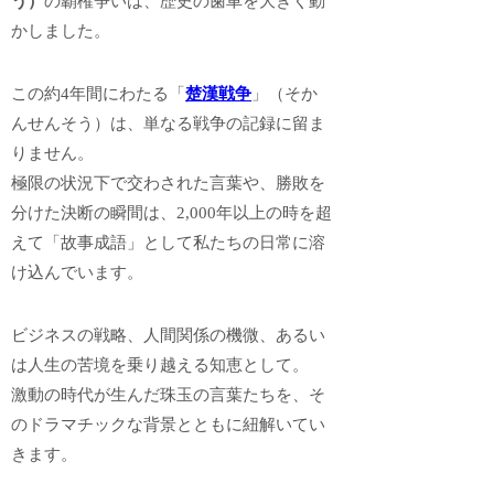
う）
の覇権争いは、歴史の歯車を大きく動
かしました。
この約4年間にわたる「
楚漢戦争
」（そか
んせんそう）は、単なる戦争の記録に留ま
りません。
極限の状況下で交わされた言葉や、勝敗を
分けた決断の瞬間は、2,000年以上の時を超
えて「故事成語」として私たちの日常に溶
け込んでいます。
ビジネスの戦略、人間関係の機微、あるい
は人生の苦境を乗り越える知恵として。
激動の時代が生んだ珠玉の言葉たちを、そ
のドラマチックな背景とともに紐解いてい
きます。