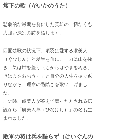
垓下の歌（がいかのうた）
悲劇的な最期を前にした英雄の、切なくも
力強い決別の詩を指します。
四面楚歌の状況下、項羽は愛する虞美人
（ぐびじん）と愛馬を前に、「力は山を抜
き、気は世を蓋う（ちからはやまをぬき、
きはよをおおう）」と自分の人生を振り返
りながら、運命の過酷さを歌い上げまし
た。
この時、虞美人が答えて舞ったとされる伝
説から「虞美人草（ひなげし）」の名も生
まれました。
敗軍の将は兵を語らず（はいぐんの