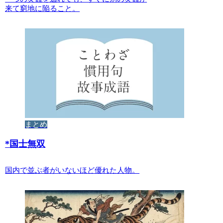
来て窮地に陥ること。
まとめ
*
国士無双
国内で並ぶ者がいないほど優れた人物。