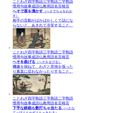
ことわざ
四字熟語
三字熟語
二字熟語
慣用句
故事成語
仏教用語
名言格言
へそで茶を沸かす
（へそでちゃをわか
す）
相手の言動がばかばかしくて話にな
らないと、あきれて冷笑すること。
ことわざ
四字熟語
三字熟語
二字熟語
慣用句
故事成語
仏教用語
名言格言
へそを曲げる
（へそをまげる）
機嫌を損ねて、わざと意地を張った
り素直に従わなかったりすること。
ことわざ
四字熟語
三字熟語
二字熟語
慣用句
故事成語
仏教用語
名言格言
下手な鉄砲も数打ちゃ当たる
（へたな
てっぽうもかずうちゃあたる）