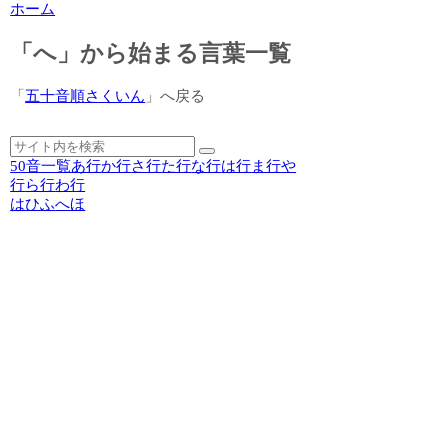
ホーム
「へ」から始まる言葉一覧
「
五十音順さくいん
」へ戻る
50音一覧
あ行
か行
さ行
た行
な行
は行
ま行
や
行
ら行
わ行
は
ひ
ふ
へ
ほ