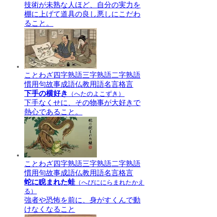
技術が未熟な人ほど、自分の実力を
棚に上げて道具の良し悪しにこだわ
ること。
ことわざ
四字熟語
三字熟語
二字熟語
慣用句
故事成語
仏教用語
名言格言
下手の横好き
（へたのよこずき）
下手なくせに、その物事が大好きで
熱心であること。
ことわざ
四字熟語
三字熟語
二字熟語
慣用句
故事成語
仏教用語
名言格言
蛇に睨まれた蛙
（へびににらまれたかえ
る）
強者や恐怖を前に、身がすくんで動
けなくなること