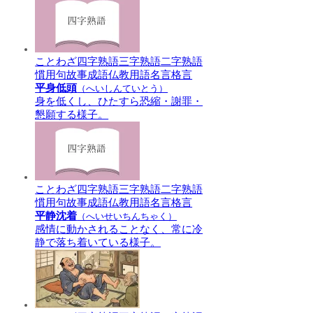
ことわざ
四字熟語
三字熟語
二字熟語
慣用句
故事成語
仏教用語
名言格言
平身低頭
（へいしんていとう）
身を低くし、ひたすら恐縮・謝罪・
懇願する様子。
ことわざ
四字熟語
三字熟語
二字熟語
慣用句
故事成語
仏教用語
名言格言
平静沈着
（へいせいちんちゃく）
感情に動かされることなく、常に冷
静で落ち着いている様子。