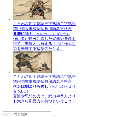
ことわざ
四字熟語
三字熟語
二字熟語
慣用句
故事成語
仏教用語
名言格言
弁慶に薙刀
（べんけいになぎなた）
強い者が自分に適した武器や条件を
得て、無敵とも言えるさらに強大な
力を発揮する状態のたとえ。
ことわざ
四字熟語
三字熟語
二字熟語
慣用句
故事成語
仏教用語
名言格言
ペンは剣よりも強し
（ぺんはけんより
もつよし）
言論や思想の力は、武力や暴力より
も大きな影響力を持つということ。