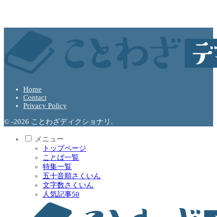
Home
Contact
Privacy Policy
© -2026 ことわざディクショナリ.
メニュー
トップページ
ことば一覧
特集一覧
五十音順さくいん
文字数さくいん
人気記事50