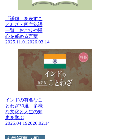
「謙虚」を表すこ
とわざ・四字熟語
一覧｜おごりや慢
心を戒める言葉
2025.11.01
2026.03.14
インドの有名なこ
とわざ30選｜多様
な文化と人生の知
恵を学ぶ
2025.04.19
2026.02.14