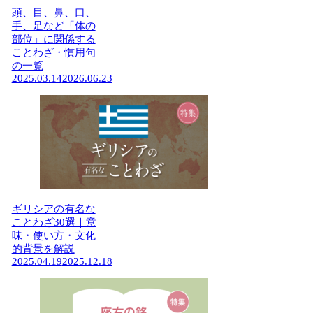
頭、目、鼻、口、
手、足など「体の
部位」に関係する
ことわざ・慣用句
の一覧
2025.03.14
2026.06.23
ギリシアの有名な
ことわざ30選｜意
味・使い方・文化
的背景を解説
2025.04.19
2025.12.18