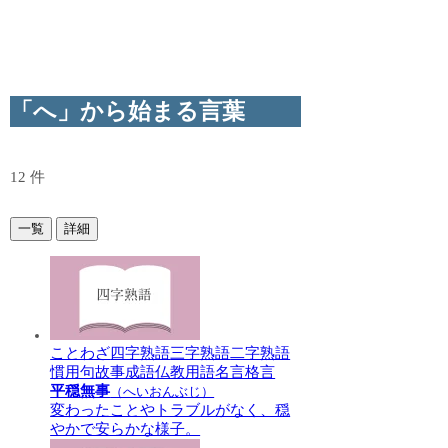
「へ」から始まる言葉
12 件
一覧
詳細
ことわざ
四字熟語
三字熟語
二字熟語
慣用句
故事成語
仏教用語
名言格言
平穏無事
（へいおんぶじ）
変わったことやトラブルがなく、穏
やかで安らかな様子。