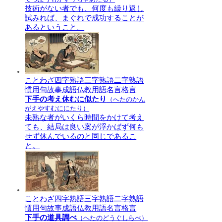
技術がない者でも、何度も繰り返し
試みれば、まぐれで成功することが
あるということ。
ことわざ
四字熟語
三字熟語
二字熟語
慣用句
故事成語
仏教用語
名言格言
下手の考え休むに似たり
（へたのかん
がえやすむににたり）
未熟な者がいくら時間をかけて考え
ても、結局は良い案が浮かばず何も
せず休んでいるのと同じであるこ
と。
ことわざ
四字熟語
三字熟語
二字熟語
慣用句
故事成語
仏教用語
名言格言
下手の道具調べ
（へたのどうぐしらべ）