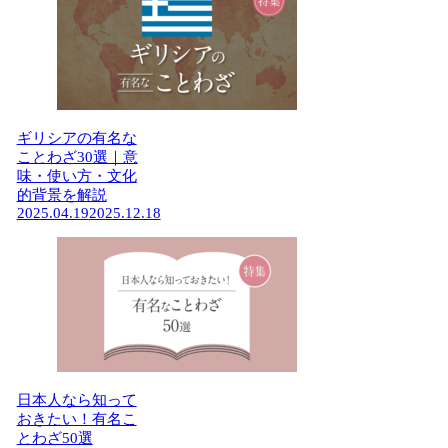
ギリシアの有名な
ことわざ30選｜意
味・使い方・文化
的背景を解説
2025.04.19
2025.12.18
日本人なら知って
おきたい！有名こ
とわざ50選