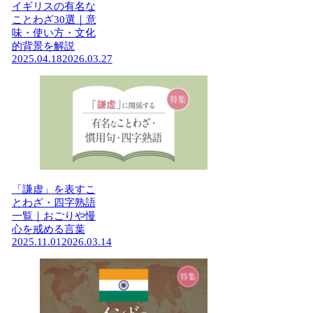
イギリスの有名な
ことわざ30選｜意
味・使い方・文化
的背景を解説
2025.04.18
2026.03.27
「謙虚」を表すこ
とわざ・四字熟語
一覧｜おごりや慢
心を戒める言葉
2025.11.01
2026.03.14