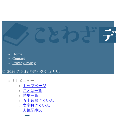
Home
Contact
Privacy Policy
© -2026 ことわざディクショナリ.
メニュー
トップページ
ことば一覧
特集一覧
五十音順さくいん
文字数さくいん
人気記事50