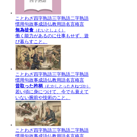
ことわざ
四字熟語
三字熟語
二字熟語
慣用句
故事成語
仏教用語
名言格言
無為徒食
（むいとしょく）
働く能力があるのに仕事もせず、遊
び暮らすこと。
ことわざ
四字熟語
三字熟語
二字熟語
慣用句
故事成語
仏教用語
名言格言
昔取った杵柄
（むかしとったきねづか）
若い頃に身につけて、今でも衰えて
いない腕前や技術のこと。
ことわざ
四字熟語
三字熟語
二字熟語
慣用句
故事成語
仏教用語
名言格言