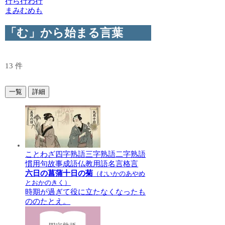
行
ら行
わ行
ま
み
む
め
も
「む」から始まる言葉
13 件
一覧
詳細
ことわざ
四字熟語
三字熟語
二字熟語
慣用句
故事成語
仏教用語
名言格言
六日の菖蒲十日の菊
（むいかのあやめ
とおかのきく）
時期が過ぎて役に立たなくなったも
ののたとえ。