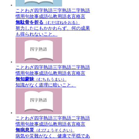
ことわざ
四字熟語
三字熟語
二字熟語
慣用句
故事成語
仏教用語
名言格言
無駄骨を折る
（むだぼねをおる）
努力したにもかかわらず、何の成果
も得られないこと。
ことわざ
四字熟語
三字熟語
二字熟語
慣用句
故事成語
仏教用語
名言格言
無知蒙昧
（むちもうまい）
知識がなく道理に暗いこと。
ことわざ
四字熟語
三字熟語
二字熟語
慣用句
故事成語
仏教用語
名言格言
無病息災
（むびょうそくさい）
病気や災難がなく、健康で平穏であ