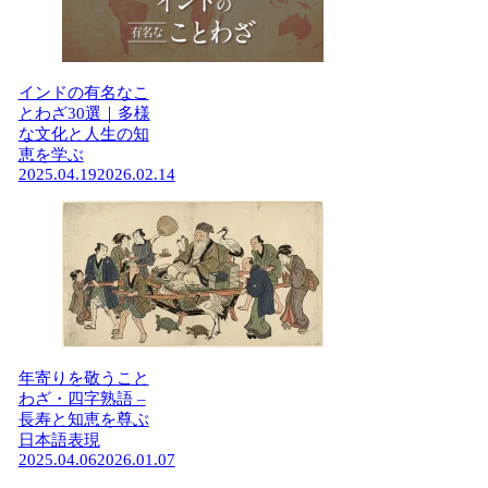
インドの有名なこ
とわざ30選｜多様
な文化と人生の知
恵を学ぶ
2025.04.19
2026.02.14
年寄りを敬うこと
わざ・四字熟語 –
長寿と知恵を尊ぶ
日本語表現
2025.04.06
2026.01.07