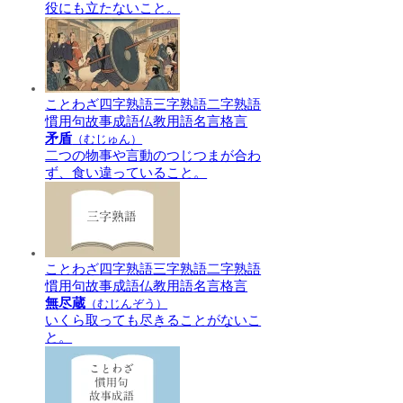
役にも立たないこと。
ことわざ
四字熟語
三字熟語
二字熟語
慣用句
故事成語
仏教用語
名言格言
矛盾
（むじゅん）
二つの物事や言動のつじつまが合わ
ず、食い違っていること。
ことわざ
四字熟語
三字熟語
二字熟語
慣用句
故事成語
仏教用語
名言格言
無尽蔵
（むじんぞう）
いくら取っても尽きることがないこ
と。