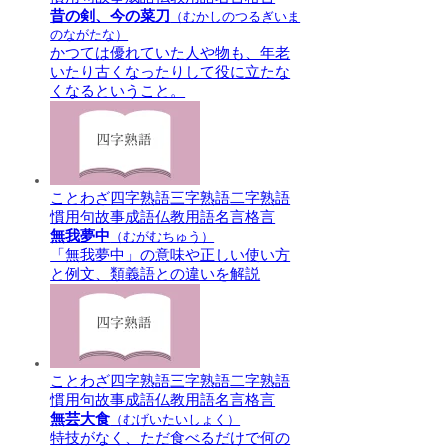
昔の剣、今の菜刀
（むかしのつるぎいま
のながたな）
かつては優れていた人や物も、年老
いたり古くなったりして役に立たな
くなるということ。
ことわざ
四字熟語
三字熟語
二字熟語
慣用句
故事成語
仏教用語
名言格言
無我夢中
（むがむちゅう）
「無我夢中」の意味や正しい使い方
と例文、類義語との違いを解説
ことわざ
四字熟語
三字熟語
二字熟語
慣用句
故事成語
仏教用語
名言格言
無芸大食
（むげいたいしょく）
特技がなく、ただ食べるだけで何の