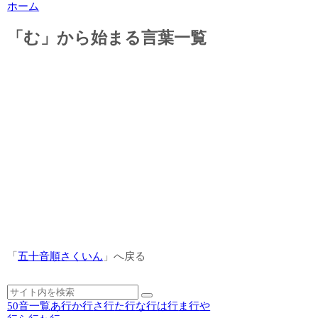
ホーム
「む」から始まる言葉一覧
「
五十音順さくいん
」へ戻る
50音一覧
あ行
か行
さ行
た行
な行
は行
ま行
や