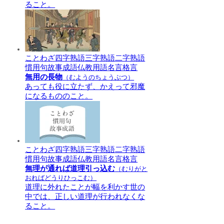
ること。
ことわざ
四字熟語
三字熟語
二字熟語
慣用句
故事成語
仏教用語
名言格言
無用の長物
（むようのちょうぶつ）
あっても役に立たず、かえって邪魔
になるもののこと。
ことわざ
四字熟語
三字熟語
二字熟語
慣用句
故事成語
仏教用語
名言格言
無理が通れば道理引っ込む
（むりがと
おればどうりひっこむ）
道理に外れたことが幅を利かす世の
中では、正しい道理が行われなくな
ること。